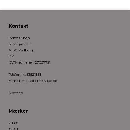
Kontakt
Bentes Shop
Torvegade 9-11
6330 Padborg
DK
CVR-nummer
:
27057721
Telefonnr.
:
53521858
E-mail
:
mail@bentesshop.dk
Sitemap
Mærker
2-Biz
CECIL