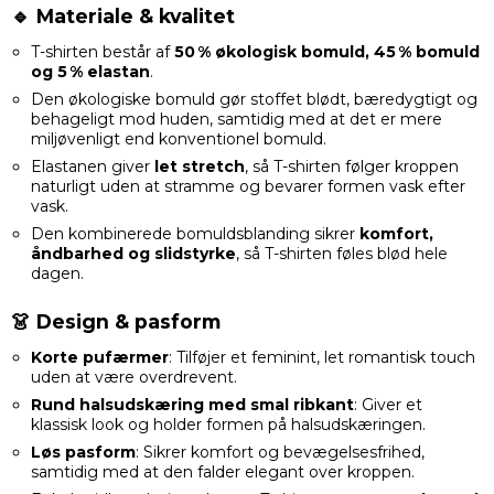
🔹 Materiale & kvalitet
T-shirten består af
50 % økologisk bomuld, 45 % bomuld
og 5 % elastan
.
Den økologiske bomuld gør stoffet blødt, bæredygtigt og
behageligt mod huden, samtidig med at det er mere
miljøvenligt end konventionel bomuld.
Elastanen giver
let stretch
, så T-shirten følger kroppen
naturligt uden at stramme og bevarer formen vask efter
vask.
Den kombinerede bomuldsblanding sikrer
komfort,
åndbarhed og slidstyrke
, så T-shirten føles blød hele
dagen.
👗 Design & pasform
Korte pufærmer
: Tilføjer et feminint, let romantisk touch
uden at være overdrevent.
Rund halsudskæring med smal ribkant
: Giver et
klassisk look og holder formen på halsudskæringen.
Løs pasform
: Sikrer komfort og bevægelsesfrihed,
samtidig med at den falder elegant over kroppen.