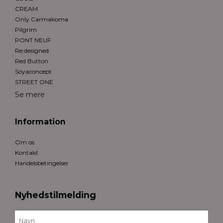
CREAM
Only Carmakoma
Pilgrim
PONT NEUF
Re:designed
Red Button
Soyaconcept
STREET ONE
Se mere
Information
Om os
Kontakt
Handelsbetingelser
Nyhedstilmelding