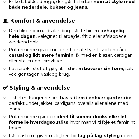
Enkelt, tidløst design, der gør T-shirten
nem at style med
både nederdele, bukser og jeans
.
🧵 Komfort & anvendelse
Den bløde bomuldsblanding gør T-shirten
behagelig
hele dagen
, velegnet til arbejde, fritid eller afslappede
weekendlook.
Pufærmerne giver mulighed for at style T-shirten både
casual og lidt mere feminin
, fx med en blazer, cardigan
eller statement-smykker.
Let stræk i stoffet gør, at T-shirten
bevarer sin form
, selv
ved gentagen vask og brug.
✅ Styling & anvendelse
T-shirten fungerer som
basis-item i enhver garderobe
:
perfekt under jakker, cardigans, overalls eller alene med
jeans.
Pufærmerne gør den
ideel til sommerlooks eller let
formelle hverdagsoutfits
, hvor man vil tilføje et feminint
touch.
Løs pasform giver mulighed for
lag-på-lag-styling
uden