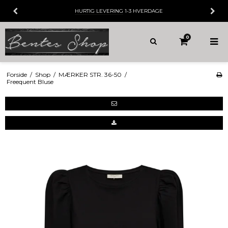
HURTIG LEVERING
1-3 HVERDAGE
0
Forside
/
Shop
/
MÆRKER STR. 36-50
/
Freequent Bluse