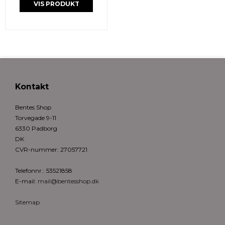
VIS PRODUKT
Kontakt
Bentes Shop
Torvegade 9-11
6330 Padborg
DK
CVR-nummer
:
27057721
Telefonnr.
:
53521858
E-mail
:
mail@bentesshop.dk
Sitemap