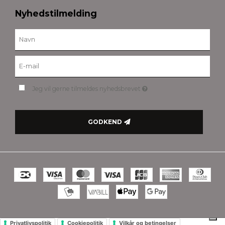
Nyhedstilmelding
Jeg vil gerne tilmeldes nyhedsbrevet
GODKEND
Privatlivspolitik
Cookiepolitik
Vilkår og betingelser