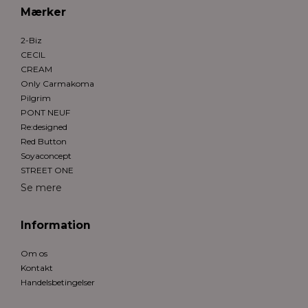
Mærker
2-Biz
CECIL
CREAM
Only Carmakoma
Pilgrim
PONT NEUF
Re:designed
Red Button
Soyaconcept
STREET ONE
Se mere
Information
Om os
Kontakt
Handelsbetingelser