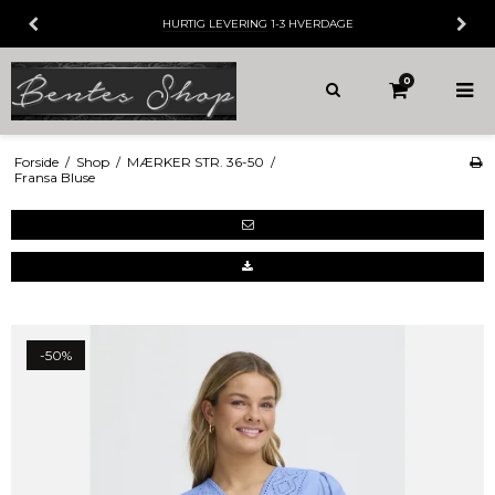
HURTIG LEVERING
1-3 HVERDAGE
0
Forside
/
Shop
/
MÆRKER STR. 36-50
/
Fransa Bluse
-50%