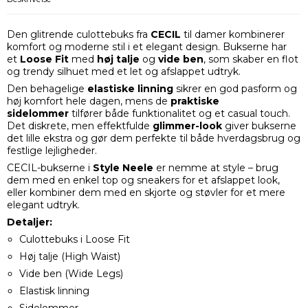
Den glitrende culottebuks fra
CECIL
til damer kombinerer
komfort og moderne stil i et elegant design. Bukserne har
et
Loose Fit
med
høj talje
og
vide ben
, som skaber en flot
og trendy silhuet med et let og afslappet udtryk.
Den behagelige
elastiske linning
sikrer en god pasform og
høj komfort hele dagen, mens de
praktiske
sidelommer
tilfører både funktionalitet og et casual touch.
Det diskrete, men effektfulde
glimmer-look
giver bukserne
det lille ekstra og gør dem perfekte til både hverdagsbrug og
festlige lejligheder.
CECIL-bukserne i
Style Neele
er nemme at style – brug
dem med en enkel top og sneakers for et afslappet look,
eller kombiner dem med en skjorte og støvler for et mere
elegant udtryk.
Detaljer:
Culottebuks i Loose Fit
Høj talje (High Waist)
Vide ben (Wide Legs)
Elastisk linning