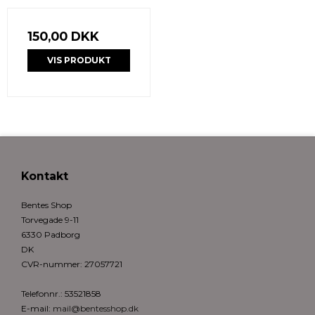
150,00 DKK
VIS PRODUKT
Kontakt
Bentes Shop
Torvegade 9-11
6330 Padborg
DK
CVR-nummer
:
27057721
Telefonnr.
:
53521858
E-mail
:
mail@bentesshop.dk