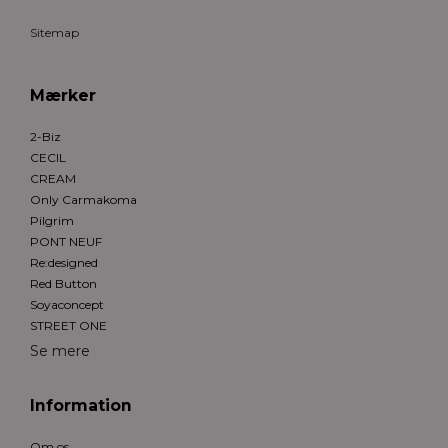
Sitemap
Mærker
2-Biz
CECIL
CREAM
Only Carmakoma
Pilgrim
PONT NEUF
Re:designed
Red Button
Soyaconcept
STREET ONE
Se mere
Information
Om os