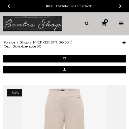
HURTIG LEVERING
1-3 HVERDAGE
0
Forside
/
Shop
/
MÆRKER STR. 36-50
/
Cecil Buks-Længde 30
-50%