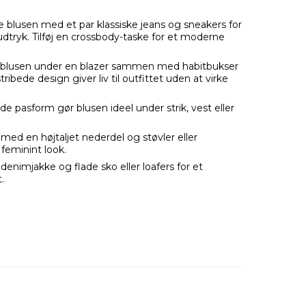
e blusen med et par klassiske jeans og sneakers for
dtryk. Tilføj en crossbody-taske for et moderne
blusen under en blazer sammen med habitbukser
ribede design giver liv til outfittet uden at virke
 pasform gør blusen ideel under strik, vest eller
ed en højtaljet nederdel og støvler eller
 feminint look.
enimjakke og flade sko eller loafers for et
.