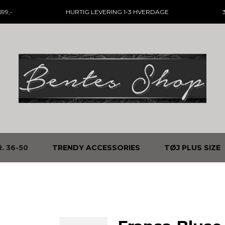
99,-
HURTIG LEVERING
1-3 HVERDAGE
. 36-50
TRENDY ACCESSORIES
TØJ PLUS SIZE