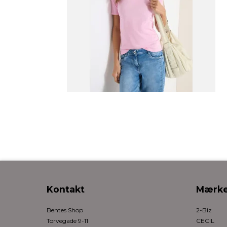
Kontakt
Mærke
Bentes Shop
2-Biz
Torvegade 9-11
CECIL