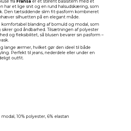
luse fra
Fransa
er et stilrent basisitem med et
sen har et lige snit og en rund halsudskæring, som
ook. Den tætsiddende slim fit-pasform kombineret
mhæver silhuetten på en elegant måde.
og komfortabel blanding af bomuld og modal, som
sikrer god åndbarhed. Tilsætningen af polyester
hed og fleksibilitet, så blusen bevarer sin pasform –
vask.
 lange ærmer, hvilket gør den ideel til både
ing. Perfekt til jeans, nederdele eller under en
eligt outfit.
 modal, 10% polyester, 6% elastan