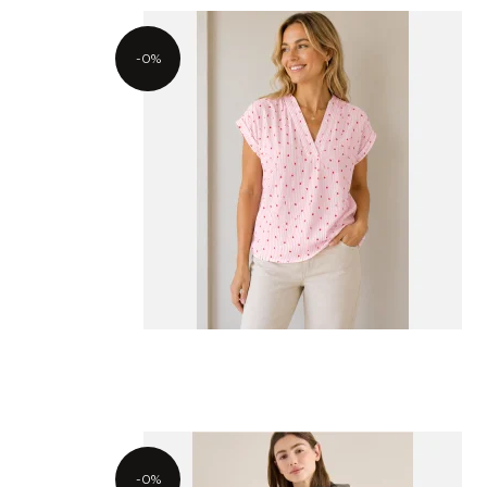
-0%
-0%