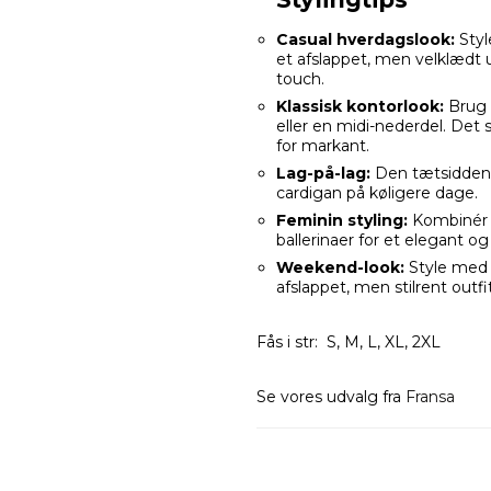
Casual hverdagslook:
Styl
et afslappet, men velklædt u
touch.
Klassisk kontorlook:
Brug 
eller en midi-nederdel. Det st
for markant.
Lag-på-lag:
Den tætsiddende
cardigan på køligere dage.
Feminin styling:
Kombinér m
ballerinaer for et elegant og
Weekend-look:
Style med d
afslappet, men stilrent outfit
Fås i str: S, M, L, XL, 2XL
Se vores udvalg fra
Fransa