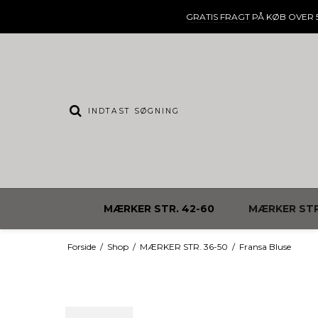
GRATIS FRAGT
PÅ KØB OVER 5
MÆRKER STR. 42-60
MÆRKER STR
Forside
/
Shop
/
MÆRKER STR. 36-50
/
Fransa Bluse