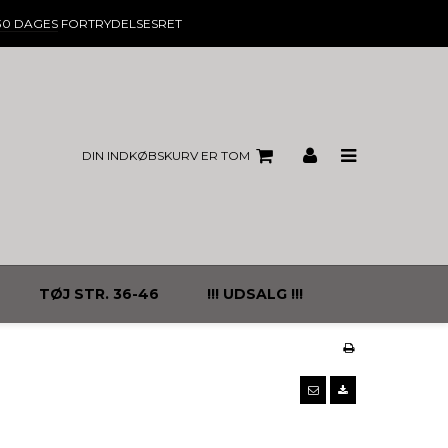
30 DAGES
FORTRYDELSESRET
DIN INDKØBSKURV ER TOM
TØJ STR. 36-46
!!! UDSALG !!!