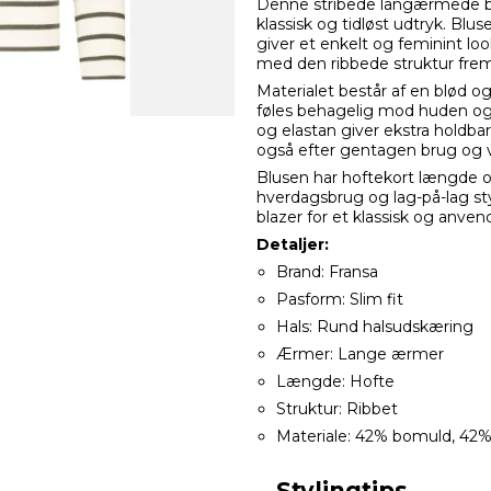
Denne stribede langærmede b
klassisk og tidløst udtryk. Blu
giver et enkelt og feminint l
med den ribbede struktur fre
Materialet består af en blød 
føles behagelig mod huden og 
og elastan giver ekstra holdbar
også efter gentagen brug og 
Blusen har hoftekort længde og
hverdagsbrug og lag-på-lag styl
blazer for et klassisk og anvend
Detaljer:
Brand: Fransa
Pasform: Slim fit
Hals: Rund halsudskæring
Ærmer: Lange ærmer
Længde: Hofte
Struktur: Ribbet
Materiale: 42% bomuld, 42%
Stylingtips