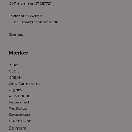
CVR-nummer
:
27057721
Telefonnr.
:
53521858
E-mail
:
mail@bentesshop.dk
Sitemap
Mærker
2-Biz
CECIL
CREAM
Only Carmakoma
Pilgrim
PONT NEUF
Re:designed
Red Button
Soyaconcept
STREET ONE
Se mere