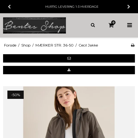
HURTIG LEVERING
1-3 HVERDAGE
0
Forside
/
Shop
/
MÆRKER STR. 36-50
/
Cecil Jakke
-50%