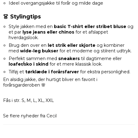
Ideel overgangsjakke til forår og milde dage
👗 Stylingtips
Style jakken med en
basic T-shirt eller stribet bluse
og
et par
lyse jeans eller chinos
for et afslappet
hverdagslook.
Brug den over en
let strik eller skjorte
og kombiner
med
wide-leg bukser
for et moderne og stilrent udtryk.
Perfekt sammen med
sneakers
til dagtimerne eller
loafer/sko i skind
for et mere klassisk look.
Tilføj et
tørklæde i forårsfarver
for ekstra personlighed.
En alsidig jakke, der hurtigt bliver en favorit i
forårsgarderoben 🌸
Fås i str. S, M, L, XL, XXL
Se flere nyheder fra
Cecil