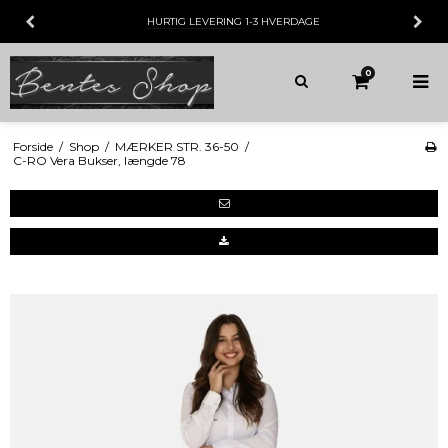
HURTIG LEVERING
1-3 HVERDAGE
0
Forside
/
Shop
/
MÆRKER STR. 36-50
/
C-RO Vera Bukser, længde 78