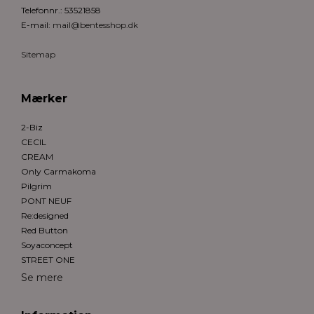
Telefonnr.
:
53521858
E-mail
:
mail@bentesshop.dk
Sitemap
Mærker
2-Biz
CECIL
CREAM
Only Carmakoma
Pilgrim
PONT NEUF
Re:designed
Red Button
Soyaconcept
STREET ONE
Se mere