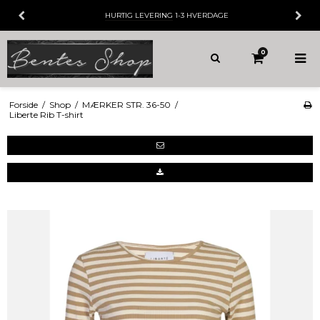
HURTIG LEVERING
1-3 HVERDAGE
0
Forside
/
Shop
/
MÆRKER STR. 36-50
/
Liberte Rib T-shirt