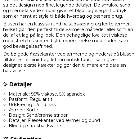
stribet design med fine, legende detaljer. De smukke sand-
og cremefarvede striber giver et blødt og elegant udtryk,
som er nemt at style til både hverdag og pænere brug.
Blusen har en klassisk rund halsudskæring og korte ærmer,
hvilket gør den perfekt til de varmere måneder eller som en
del af et lag-på-lag look. Den behagelige kvalitet i viskose
med stretch sikrer en blød fornemmelse mod huden samt
god bevægelsesfrihed.
De bølgede flæsekanter ved ærmerne og nederst på blusen
tilfører et feminint og let romantisk touch, som giver
designet ekstra karakter og gør den til mere end bare en
basisbluse.
✨ Detaljer
Materiale: 95% viskose, 5% spandex
Pasform: Regular fit
Udskæring: Rund hals
Ærmer: Korte
Design: Sand/creme striber
Detaljer: Flæsekanter ved ærmer og bund
Blød og strækbar kvalitet