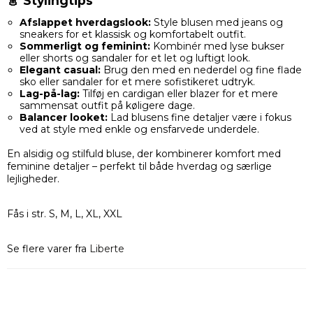
👗 Stylingtips
Afslappet hverdagslook:
Style blusen med jeans og
sneakers for et klassisk og komfortabelt outfit.
Sommerligt og feminint:
Kombinér med lyse bukser
eller shorts og sandaler for et let og luftigt look.
Elegant casual:
Brug den med en nederdel og fine flade
sko eller sandaler for et mere sofistikeret udtryk.
Lag-på-lag:
Tilføj en cardigan eller blazer for et mere
sammensat outfit på køligere dage.
Balancer looket:
Lad blusens fine detaljer være i fokus
ved at style med enkle og ensfarvede underdele.
En alsidig og stilfuld bluse, der kombinerer komfort med
feminine detaljer – perfekt til både hverdag og særlige
lejligheder.
Fås i str. S, M, L, XL, XXL
Se flere varer fra
Liberte