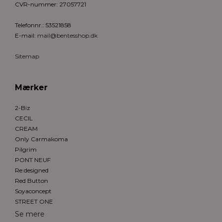
CVR-nummer
:
27057721
Telefonnr.
:
53521858
E-mail
:
mail@bentesshop.dk
Sitemap
Mærker
2-Biz
CECIL
CREAM
Only Carmakoma
Pilgrim
PONT NEUF
Re:designed
Red Button
Soyaconcept
STREET ONE
Se mere