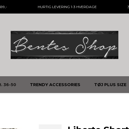
99,-
HURTIG LEVERING
1-3 HVERDAGE
. 36-50
TRENDY ACCESSORIES
TØJ PLUS SIZE