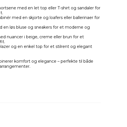
ortsene med en let top eller T-shirt og sandaler for
t.
nér med en skjorte og loafers eller ballerinaer for
en løs bluse og sneakers for et moderne og
 nuancer i beige, creme eller brun for et
it.
blazer og en enkel top for et stilrent og elegant
mbinerer komfort og elegance – perfekte til både
 arrangementer.