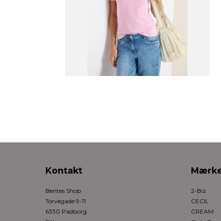
Kontakt
Mærke
Bentes Shop
2-Biz
Torvegade 9-11
CECIL
6330 Padborg
CREAM