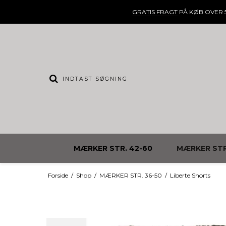
GRATIS FRAGT
PÅ KØB OVER 5
MÆRKER STR. 42-60
MÆRKER STR
Forside
/
Shop
/
MÆRKER STR. 36-50
/
Liberte Shorts