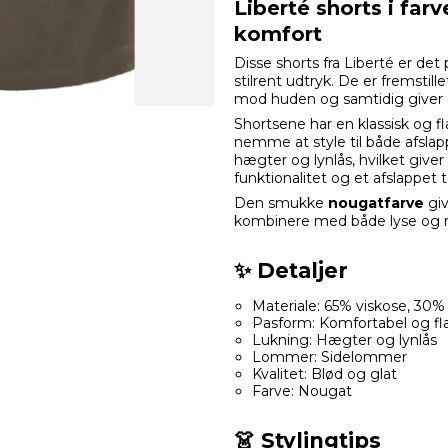
Liberté shorts i far
komfort
Disse shorts fra Liberté er det
stilrent udtryk. De er fremstill
mod huden og samtidig giver 
Shortsene har en klassisk og f
nemme at style til både afsla
hægter og lynlås, hvilket giver
funktionalitet og et afslappet 
Den smukke
nougatfarve
giv
kombinere med både lyse og 
✨ Detaljer
Materiale: 65% viskose, 30%
Pasform: Komfortabel og fl
Lukning: Hægter og lynlås
Lommer: Sidelommer
Kvalitet: Blød og glat
Farve: Nougat
👗 Stylingtips