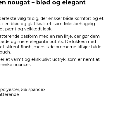
ven nougat – blød og elegant
 perfekte valg til dig, der ønsker både komfort og et
et i en blød og glat kvalitet, som føles behagelig
et pænt og velklædt look.
latterende pasform med en ren linje, der gør dem
ppede og mere elegante outfits. De lukkes med
 et stilrent finish, mens sidelommerne tilføjer både
touch.
er et varmt og eksklusivt udtryk, som er nemt at
mørke nuancer.
 polyester, 5% spandex
atterende