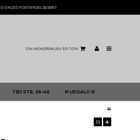
30 DAGES
FORTRYDELSESRET
DIN INDKØBSKURV ER TOM
TØJ STR. 36-46
!!! UDSALG !!!