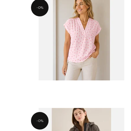
-0%
-0%