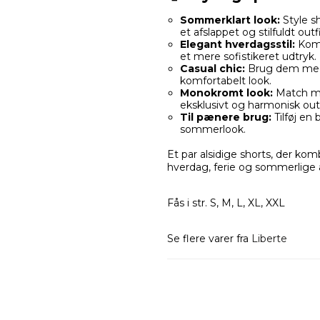
Sommerklart look:
Style sh
et afslappet og stilfuldt outfi
Elegant hverdagsstil:
Kombi
et mere sofistikeret udtryk.
Casual chic:
Brug dem med 
komfortabelt look.
Monokromt look:
Match med
eksklusivt og harmonisk outf
Til pænere brug:
Tilføj en 
sommerlook.
Et par alsidige shorts, der ko
hverdag, ferie og sommerlige
Fås i str. S, M, L, XL, XXL
Se flere varer fra
Liberte