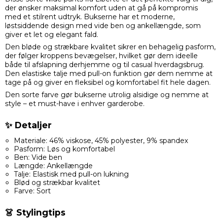
der ønsker maksimal komfort uden at gå på kompromis
med et stilrent udtryk. Bukserne har et moderne,
løstsiddende design med vide ben og ankellængde, som
giver et let og elegant fald.
Den bløde og strækbare kvalitet sikrer en behagelig pasform,
der følger kroppens bevægelser, hvilket gør dem ideelle
både til afslapning derhjemme og til casual hverdagsbrug.
Den elastiske talje med pull-on funktion gør dem nemme at
tage på og giver en fleksibel og komfortabel fit hele dagen.
Den sorte farve gør bukserne utrolig alsidige og nemme at
style – et must-have i enhver garderobe.
✨ Detaljer
Materiale: 46% viskose, 45% polyester, 9% spandex
Pasform: Løs og komfortabel
Ben: Vide ben
Længde: Ankellængde
Talje: Elastisk med pull-on lukning
Blød og strækbar kvalitet
Farve: Sort
👗 Stylingtips