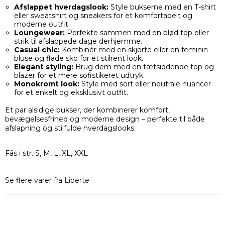
Afslappet hverdagslook:
Style bukserne med en T-shirt
eller sweatshirt og sneakers for et komfortabelt og
moderne outfit.
Loungewear:
Perfekte sammen med en blød top eller
strik til afslappede dage derhjemme.
Casual chic:
Kombinér med en skjorte eller en feminin
bluse og flade sko for et stilrent look.
Elegant styling:
Brug dem med en tætsiddende top og
blazer for et mere sofistikeret udtryk.
Monokromt look:
Style med sort eller neutrale nuancer
for et enkelt og eksklusivt outfit.
Et par alsidige bukser, der kombinerer komfort,
bevægelsesfrihed og moderne design – perfekte til både
afslapning og stilfulde hverdagslooks.
Fås i str. S, M, L, XL, XXL
Se flere varer fra
Liberte