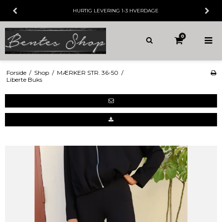
HURTIG LEVERING
1-3 HVERDAGE
0
Forside
/
Shop
/
MÆRKER STR. 36-50
/
Liberte Buks