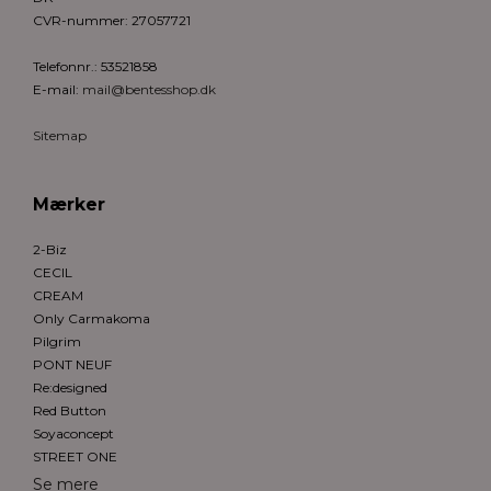
CVR-nummer
:
27057721
Telefonnr.
:
53521858
E-mail
:
mail@bentesshop.dk
Sitemap
Mærker
2-Biz
CECIL
CREAM
Only Carmakoma
Pilgrim
PONT NEUF
Re:designed
Red Button
Soyaconcept
STREET ONE
Se mere