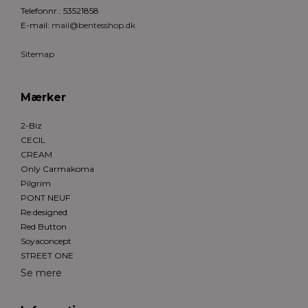
Telefonnr.
:
53521858
E-mail
:
mail@bentesshop.dk
Sitemap
Mærker
2-Biz
CECIL
CREAM
Only Carmakoma
Pilgrim
PONT NEUF
Re:designed
Red Button
Soyaconcept
STREET ONE
Se mere