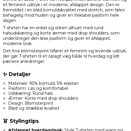
et feminint udtryk i et moderne, afslappet design. Den er
fremstillet i en blød bomuldskvalitet med stretch, som føles
behagelig mod huden og giver en fleksibel pasform hele
dagen.
T-shirten har en enkel og stilren silhuet med rund
halsudskæring og korte ærmer med drop shoulders, som
understreger den løse pasform og giver et afslappet,
moderne look.
Det fine blomsterprint tilfører et feminint og levende udtryk,
der gør T-shirten til et oplagt valg både til hverdag og lidt
pænere anledninger.
✨ Detaljer
Materiale: 95% bomuld, 5% elastan
Pasform: Løs og komfortabel
Udskæring: Rund hals
Ærmer: Korte med drop shoulders
Design: Blomsterprint
Blød og strækbar kvalitet
👗 Stylingtips
Afslappet hverdagslook:
Style T-shirten med jeans og