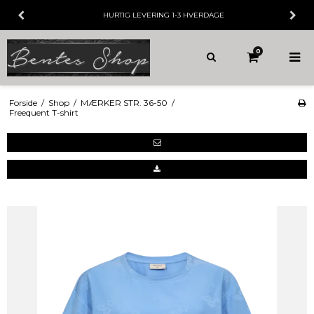
HURTIG LEVERING
1-3 HVERDAGE
0
Forside
/
Shop
/
MÆRKER STR. 36-50
/
Freequent T-shirt