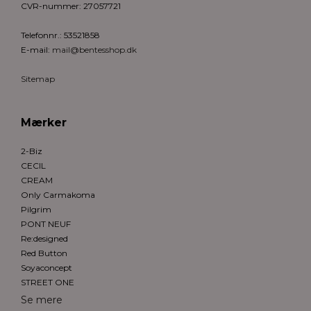
CVR-nummer
:
27057721
Telefonnr.
:
53521858
E-mail
:
mail@bentesshop.dk
Sitemap
Mærker
2-Biz
CECIL
CREAM
Only Carmakoma
Pilgrim
PONT NEUF
Re:designed
Red Button
Soyaconcept
STREET ONE
Se mere