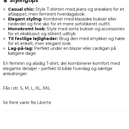
👗 Stylingtips
Casual chic:
Style T-shirten med jeans og sneakers for et
afslappet, men feminint hverdagslook.
Elegant styling:
Kombinér med klassiske bukser eller
nederdel og fine sko for et mere sofistikeret outfit.
Monokromt look:
Style med sorte bukser og accessories
for et eksklusivt og stilrent udtryk.
Til festlige lejligheder:
Brug den med smykker og hæle
for et enkelt, men elegant look.
Lag-på-lag:
Perfekt under en blazer eller cardigan på
køligere dage.
En feminin og alsidig T-shirt, der kombinerer komfort med
elegante detaljer – perfekt til både hverdag og særlige
anledninger.
Fås i str. S, M, L, XL, XXL
Se flere varer fra
Liberte