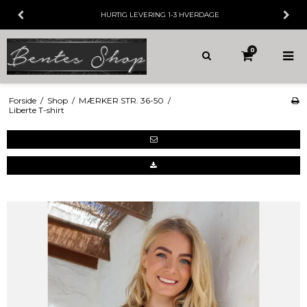
HURTIG LEVERING
1-3 HVERDAGE
0
Forside
/
Shop
/
MÆRKER STR. 36-50
/
Liberte T-shirt