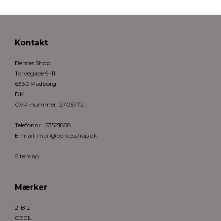
Kontakt
Bentes Shop
Torvegade 9-11
6330 Padborg
DK
CVR-nummer
:
27057721
Telefonnr.
:
53521858
E-mail
:
mail@bentesshop.dk
Sitemap
Mærker
2-Biz
CECIL