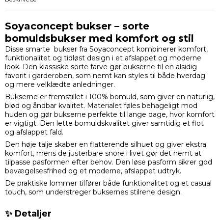
Soyaconcept bukser – sorte
bomuldsbukser med komfort og stil
Disse smarte bukser fra Soyaconcept kombinerer komfort,
funktionalitet og tidløst design i et afslappet og moderne
look. Den klassiske sorte farve gør bukserne til en alsidig
favorit i garderoben, som nemt kan styles til både hverdag
og mere velklædte anledninger.
Bukserne er fremstillet i 100% bomuld, som giver en naturlig,
blød og åndbar kvalitet. Materialet føles behageligt mod
huden og gør bukserne perfekte til lange dage, hvor komfort
er vigtigt. Den lette bomuldskvalitet giver samtidig et flot
og afslappet fald.
Den høje talje skaber en flatterende silhuet og giver ekstra
komfort, mens de justerbare snore i livet gør det nemt at
tilpasse pasformen efter behov. Den løse pasform sikrer god
bevægelsesfrihed og et moderne, afslappet udtryk.
De praktiske lommer tilfører både funktionalitet og et casual
touch, som understreger buksernes stilrene design.
✨ Detaljer