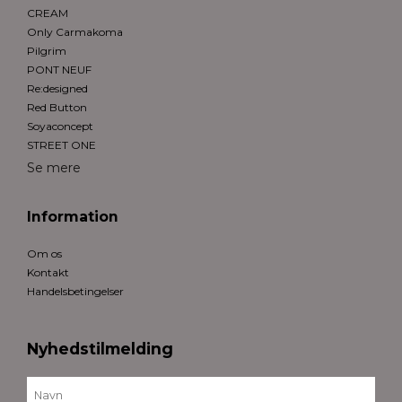
CREAM
Only Carmakoma
Pilgrim
PONT NEUF
Re:designed
Red Button
Soyaconcept
STREET ONE
Se mere
Information
Om os
Kontakt
Handelsbetingelser
Nyhedstilmelding