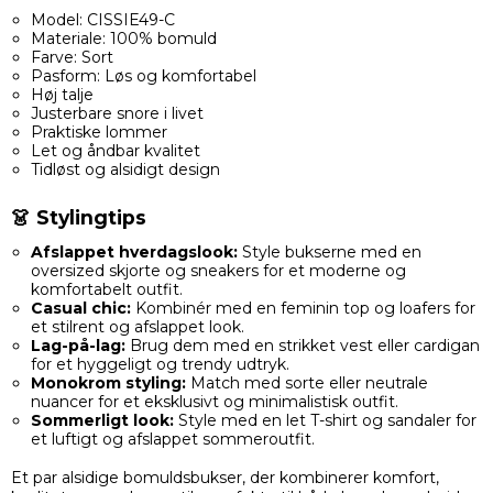
Model: CISSIE49-C
Materiale: 100% bomuld
Farve: Sort
Pasform: Løs og komfortabel
Høj talje
Justerbare snore i livet
Praktiske lommer
Let og åndbar kvalitet
Tidløst og alsidigt design
👗 Stylingtips
Afslappet hverdagslook:
Style bukserne med en
oversized skjorte og sneakers for et moderne og
komfortabelt outfit.
Casual chic:
Kombinér med en feminin top og loafers for
et stilrent og afslappet look.
Lag-på-lag:
Brug dem med en strikket vest eller cardigan
for et hyggeligt og trendy udtryk.
Monokrom styling:
Match med sorte eller neutrale
nuancer for et eksklusivt og minimalistisk outfit.
Sommerligt look:
Style med en let T-shirt og sandaler for
et luftigt og afslappet sommeroutfit.
Et par alsidige bomuldsbukser, der kombinerer komfort,