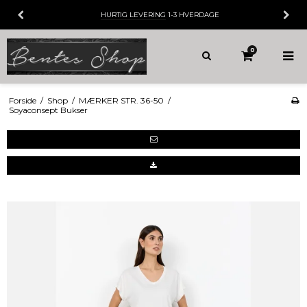
HURTIG LEVERING
1-3 HVERDAGE
0
Forside
/
Shop
/
MÆRKER STR. 36-50
/
Soyaconsept Bukser