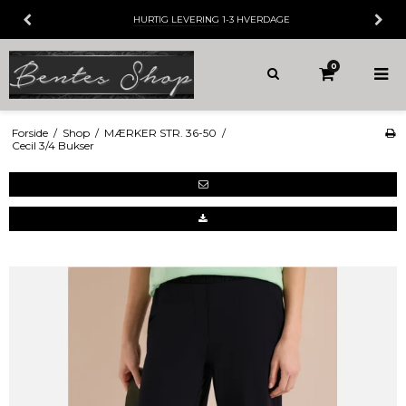
HURTIG LEVERING
1-3 HVERDAGE
0
Forside
/
Shop
/
MÆRKER STR. 36-50
/
Cecil 3/4 Bukser