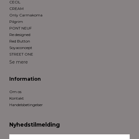
CECIL
CREAM
Only Carmakoma
Pilgrim
PONT NEUF
Re:designed
Red Button
Soyaconcept
STREET ONE
Se mere
Information
Om os
Kontakt
Handelsbetingelser
Nyhedstilmelding