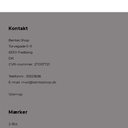
Kontakt
Bentes Shop
Torvegade 9-11
6330 Padborg
DK
CVR-nummer
:
27057721
Telefonnr.
:
53521858
E-mail
:
mail@bentesshop.dk
Sitemap
Mærker
2-Biz