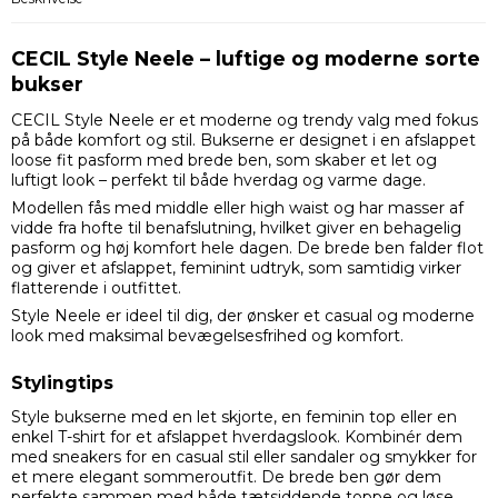
CECIL Style Neele – luftige og moderne sorte
bukser
CECIL Style Neele er et moderne og trendy valg med fokus
på både komfort og stil. Bukserne er designet i en afslappet
loose fit pasform med brede ben, som skaber et let og
luftigt look – perfekt til både hverdag og varme dage.
Modellen fås med middle eller high waist og har masser af
vidde fra hofte til benafslutning, hvilket giver en behagelig
pasform og høj komfort hele dagen. De brede ben falder flot
og giver et afslappet, feminint udtryk, som samtidig virker
flatterende i outfittet.
Style Neele er ideel til dig, der ønsker et casual og moderne
look med maksimal bevægelsesfrihed og komfort.
Stylingtips
Style bukserne med en let skjorte, en feminin top eller en
enkel T-shirt for et afslappet hverdagslook. Kombinér dem
med sneakers for en casual stil eller sandaler og smykker for
et mere elegant sommeroutfit. De brede ben gør dem
perfekte sammen med både tætsiddende toppe og løse