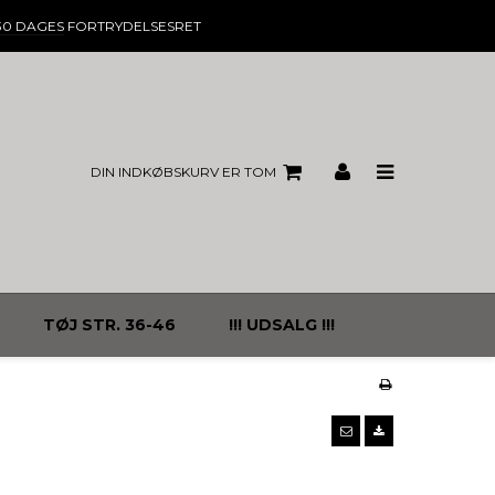
30 DAGES
FORTRYDELSESRET
DIN INDKØBSKURV ER TOM
TØJ STR. 36-46
!!! UDSALG !!!