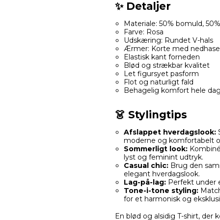
✨ Detaljer
Materiale: 50% bomuld, 50
Farve: Rosa
Udskæring: Rundet V-hals
Ærmer: Korte med nedhase
Elastisk kant forneden
Blød og strækbar kvalitet
Let figursyet pasform
Flot og naturligt fald
Behagelig komfort hele da
👗 Stylingtips
Afslappet hverdagslook:
S
moderne og komfortabelt ou
Sommerligt look:
Kombinér 
lyst og feminint udtryk.
Casual chic:
Brug den samm
elegant hverdagslook.
Lag-på-lag:
Perfekt under en
Tone-i-tone styling:
Match
for et harmonisk og eksklusi
En blød og alsidig T-shirt, der