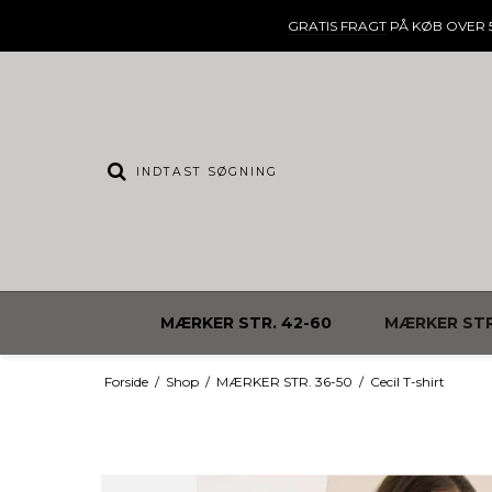
GRATIS FRAGT
PÅ KØB OVER 5
MÆRKER STR. 42-60
MÆRKER STR
Forside
/
Shop
/
MÆRKER STR. 36-50
/
Cecil T-shirt