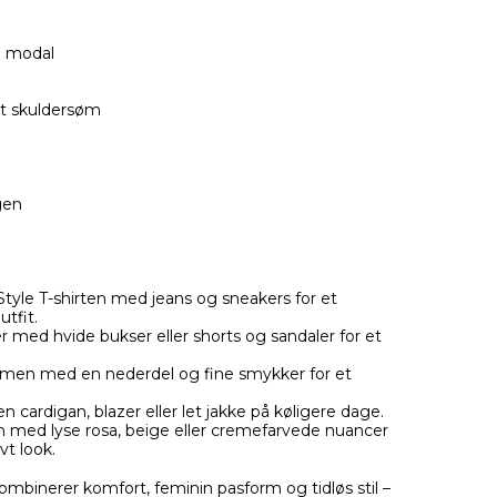
% modal
t skuldersøm
gen
tyle T-shirten med jeans og sneakers for et
tfit.
med hvide bukser eller shorts og sandaler for et
en med en nederdel og fine smykker for et
 cardigan, blazer eller let jakke på køligere dage.
 med lyse rosa, beige eller cremefarvede nuancer
vt look.
 kombinerer komfort, feminin pasform og tidløs stil –