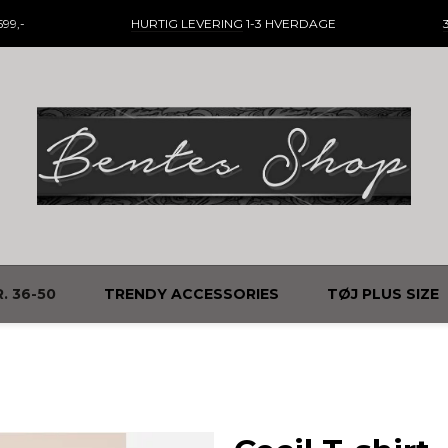
99,-
HURTIG LEVERING
1-3 HVERDAGE
. 36-50
TRENDY ACCESSORIES
TØJ PLUS SIZE