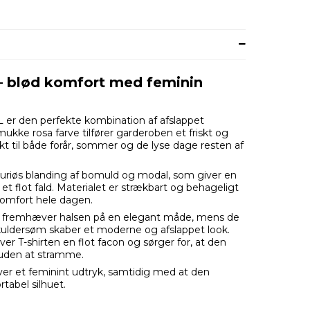
a – blød komfort med feminin
L er den perfekte kombination af afslappet
ukke rosa farve tilfører garderoben et friskt og
kt til både forår, sommer og de lyse dage resten af
uksuriøs blanding af bomuld og modal, som giver en
 et flot fald. Materialet er strækbart og behageligt
komfort hele dagen.
 fremhæver halsen på en elegant måde, mens de
ldersøm skaber et moderne og afslappet look.
er T-shirten en flot facon og sørger for, at den
uden at stramme.
ver et feminint udtryk, samtidig med at den
tabel silhuet.