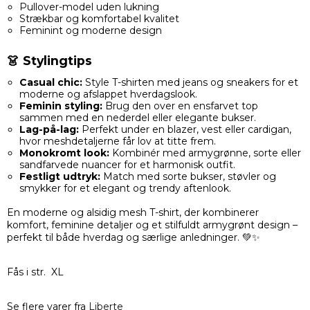
Pullover-model uden lukning
Strækbar og komfortabel kvalitet
Feminint og moderne design
👗 Stylingtips
Casual chic:
Style T-shirten med jeans og sneakers for et
moderne og afslappet hverdagslook.
Feminin styling:
Brug den over en ensfarvet top
sammen med en nederdel eller elegante bukser.
Lag-på-lag:
Perfekt under en blazer, vest eller cardigan,
hvor meshdetaljerne får lov at titte frem.
Monokromt look:
Kombinér med armygrønne, sorte eller
sandfarvede nuancer for et harmonisk outfit.
Festligt udtryk:
Match med sorte bukser, støvler og
smykker for et elegant og trendy aftenlook.
En moderne og alsidig mesh T-shirt, der kombinerer
komfort, feminine detaljer og et stilfuldt armygrønt design –
perfekt til både hverdag og særlige anledninger. 💚✨
Fås i str. XL
Se flere varer fra
Liberte