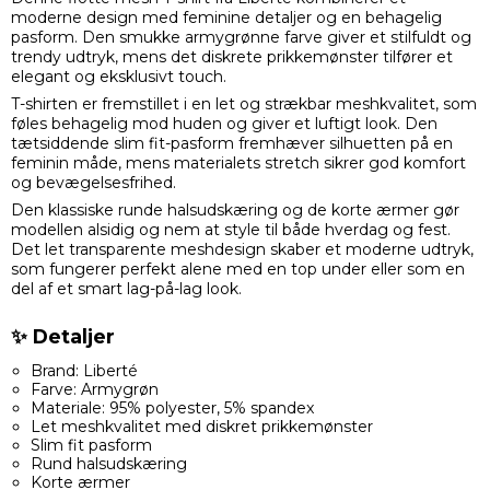
moderne design med feminine detaljer og en behagelig
pasform. Den smukke armygrønne farve giver et stilfuldt og
trendy udtryk, mens det diskrete prikkemønster tilfører et
elegant og eksklusivt touch.
T-shirten er fremstillet i en let og strækbar meshkvalitet, som
føles behagelig mod huden og giver et luftigt look. Den
tætsiddende slim fit-pasform fremhæver silhuetten på en
feminin måde, mens materialets stretch sikrer god komfort
og bevægelsesfrihed.
Den klassiske runde halsudskæring og de korte ærmer gør
modellen alsidig og nem at style til både hverdag og fest.
Det let transparente meshdesign skaber et moderne udtryk,
som fungerer perfekt alene med en top under eller som en
del af et smart lag-på-lag look.
✨ Detaljer
Brand: Liberté
Farve: Armygrøn
Materiale: 95% polyester, 5% spandex
Let meshkvalitet med diskret prikkemønster
Slim fit pasform
Rund halsudskæring
Korte ærmer