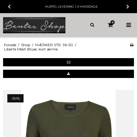
HURTIG LEVERING
1-3 HVERDAGE
0
Forside
/
Shop
/
MÆRKER STR. 36-50
/
Liberte Mesh Bluse, kort ærme
-50%