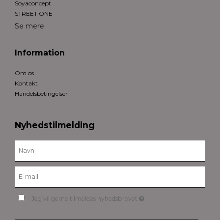
Soyaconcept
STREET ONE
Se mere
Information
Om os
Kontakt
Handelsbetingelser
Nyhedstilmelding
Jeg vil gerne tilmeldes nyhedsbrevet