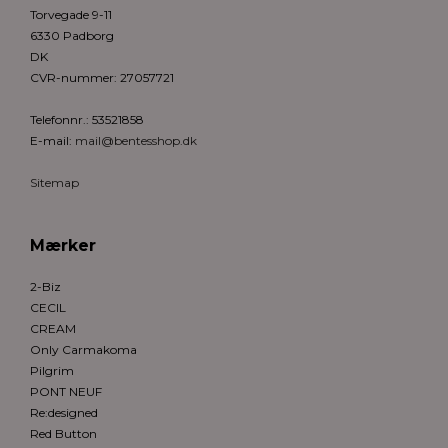
Torvegade 9-11
6330 Padborg
DK
CVR-nummer
:
27057721
Telefonnr.
:
53521858
E-mail
:
mail@bentesshop.dk
Sitemap
Mærker
2-Biz
CECIL
CREAM
Only Carmakoma
Pilgrim
PONT NEUF
Re:designed
Red Button