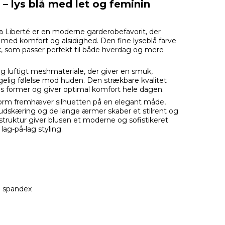
 – lys blå med let og feminin
 Liberté er en moderne garderobefavorit, der
 med komfort og alsidighed. Den fine lyseblå farve
ook, som passer perfekt til både hverdag og mere
t og luftigt meshmateriale, der giver en smuk,
gelig følelse mod huden. Den strækbare kvalitet
ens former og giver optimal komfort hele dagen.
form fremhæver silhuetten på en elegant måde,
udskæring og de lange ærmer skaber et stilrent og
struktur giver blusen et moderne og sofistikeret
lag-på-lag styling.
% spandex