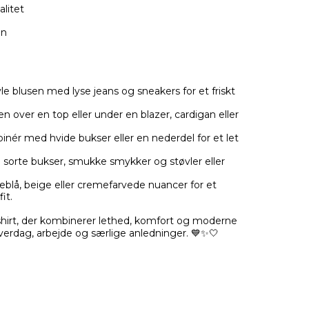
litet
gn
le blusen med lyse jeans og sneakers for et friskt
 over en top eller under en blazer, cardigan eller
nér med hvide bukser eller en nederdel for et let
orte bukser, smukke smykker og støvler eller
eblå, beige eller cremefarvede nuancer for et
it.
shirt, der kombinerer lethed, komfort og moderne
hverdag, arbejde og særlige anledninger. 💙✨🤍