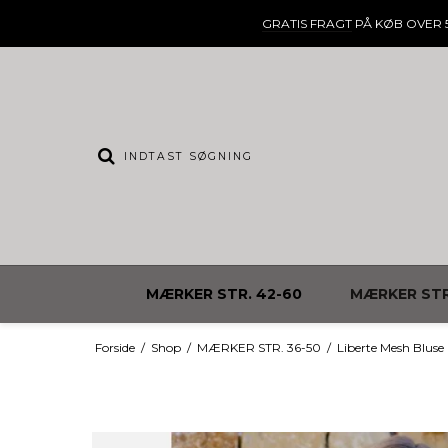
GRATIS FRAGT
PÅ KØB OVER 5
MÆRKER STR. 42-60
MÆRKER STR
Forside
/
Shop
/
MÆRKER STR. 36-50
/
Liberte Mesh Bluse