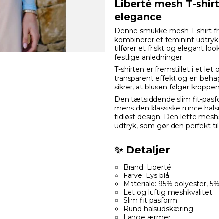
Liberté mesh T-shirt
elegance
Denne smukke mesh T-shirt fra
kombinerer et feminint udtryk
tilfører et friskt og elegant l
festlige anledninger.
T-shirten er fremstillet i et le
transparent effekt og en beha
sikrer, at blusen følger kropp
Den tætsiddende slim fit-pas
mens den klassiske runde hals
tidløst design. Den lette mesh
udtryk, som gør den perfekt til 
✨ Detaljer
Brand: Liberté
Farve: Lys blå
Materiale: 95% polyester, 5
Let og luftig meshkvalitet
Slim fit pasform
Rund halsudskæring
Lange ærmer