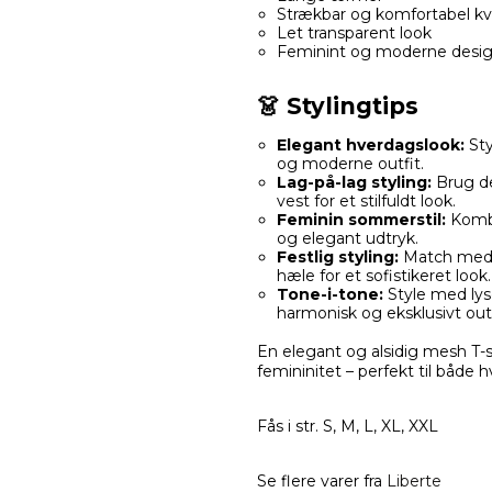
Strækbar og komfortabel kva
Let transparent look
Feminint og moderne desi
👗 Stylingtips
Elegant hverdagslook:
Sty
og moderne outfit.
Lag-på-lag styling:
Brug den
vest for et stilfuldt look.
Feminin sommerstil:
Kombi
og elegant udtryk.
Festlig styling:
Match med s
hæle for et sofistikeret look.
Tone-i-tone:
Style med lys
harmonisk og eksklusivt outf
En elegant og alsidig mesh T-
femininitet – perfekt til både 
Fås i str. S, M, L, XL, XXL
Se flere varer fra
Liberte