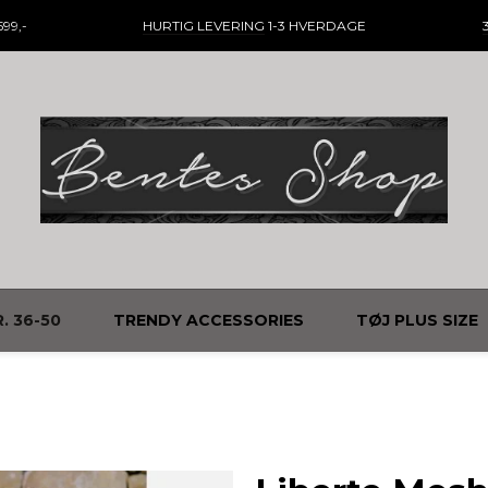
99,-
HURTIG LEVERING
1-3 HVERDAGE
. 36-50
TRENDY ACCESSORIES
TØJ PLUS SIZE