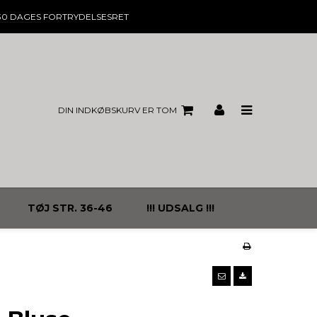
30 DAGES
FORTRYDELSESRET
DIN INDKØBSKURV ER TOM
TØJ STR. 36-46
!!! UDSALG !!!