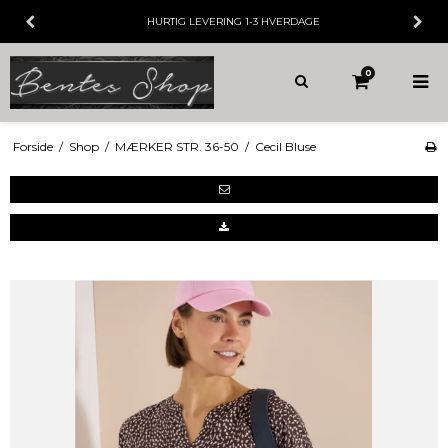
HURTIG LEVERING
1-3 HVERDAGE
0
Forside
/
Shop
/
MÆRKER STR. 36-50
/
Cecil Bluse