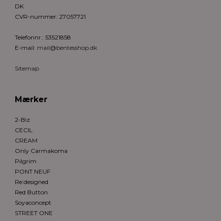
DK
CVR-nummer
:
27057721
Telefonnr.
:
53521858
E-mail
:
mail@bentesshop.dk
Sitemap
Mærker
2-Biz
CECIL
CREAM
Only Carmakoma
Pilgrim
PONT NEUF
Re:designed
Red Button
Soyaconcept
STREET ONE