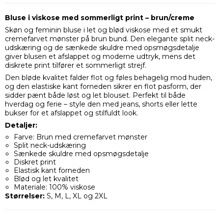
Bluse i viskose med sommerligt print – brun/creme
Skøn og feminin bluse i let og blød viskose med et smukt
cremefarvet mønster på brun bund. Den elegante split neck-
udskæring og de sænkede skuldre med opsmøgsdetalje
giver blusen et afslappet og moderne udtryk, mens det
diskrete print tilfører et sommerligt strejf.
Den bløde kvalitet falder flot og føles behagelig mod huden,
og den elastiske kant forneden sikrer en flot pasform, der
sidder pænt både løst og let blouset. Perfekt til både
hverdag og ferie – style den med jeans, shorts eller lette
bukser for et afslappet og stilfuldt look.
Detaljer:
Farve: Brun med cremefarvet mønster
Split neck-udskæring
Sænkede skuldre med opsmøgsdetalje
Diskret print
Elastisk kant forneden
Blød og let kvalitet
Materiale: 100% viskose
Størrelser:
S, M, L, XL og 2XL