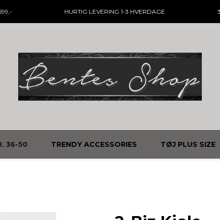
99,-
HURTIG LEVERING
1-3 HVERDAGE
. 36-50
TRENDY ACCESSORIES
TØJ PLUS SIZE