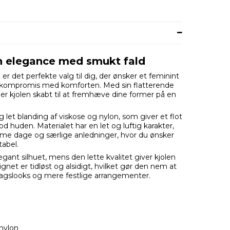
in elegance med smukt fald
er det perfekte valg til dig, der ønsker et feminint
på kompromis med komforten. Med sin flatterende
 er kjolen skabt til at fremhæve dine former på en
og let blanding af viskose og nylon, som giver et flot
d huden. Materialet har en let og luftig karakter,
varme dage og særlige anledninger, hvor du ønsker
tabel.
gant silhuet, mens den lette kvalitet giver kjolen
net er tidløst og alsidigt, hvilket gør den nem at
rdagslooks og mere festlige arrangementer.
 nylon