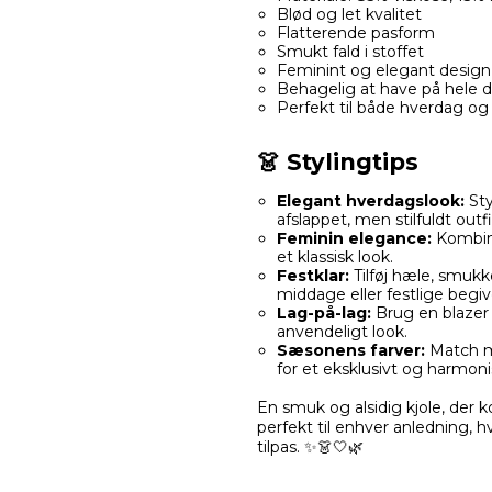
Blød og let kvalitet
Flatterende pasform
Smukt fald i stoffet
Feminint og elegant design
Behagelig at have på hele 
Perfekt til både hverdag og 
👗 Stylingtips
Elegant hverdagslook:
Sty
afslappet, men stilfuldt outfi
Feminin elegance:
Kombiné
et klassisk look.
Festklar:
Tilføj hæle, smukke
middage eller festlige begi
Lag-på-lag:
Brug en blazer 
anvendeligt look.
Sæsonens farver:
Match me
for et eksklusivt og harmoni
En smuk og alsidig kjole, der 
perfekt til enhver anledning, 
tilpas. ✨👗🤍🌿