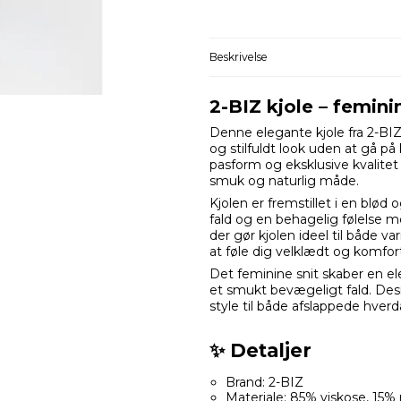
Beskrivelse
2-BIZ kjole – femin
Denne elegante kjole fra 2-BIZ 
og stilfuldt look uden at gå 
pasform og eksklusive kvalitet
smuk og naturlig måde.
Kjolen er fremstillet i en blød 
fald og en behagelig følelse mo
der gør kjolen ideel til både 
at føle dig velklædt og komfor
Det feminine snit skaber en ele
et smukt bevægeligt fald. Desig
style til både afslappede hve
✨ Detaljer
Brand: 2-BIZ
Materiale: 85% viskose, 15%