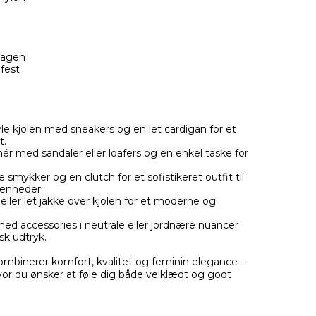
dagen
fest
le kjolen med sneakers og en let cardigan for et
t.
r med sandaler eller loafers og en enkel taske for
 smykker og en clutch for et sofistikeret outfit til
venheder.
eller let jakke over kjolen for et moderne og
d accessories i neutrale eller jordnære nuancer
sk udtryk.
kombinerer komfort, kvalitet og feminin elegance –
hvor du ønsker at føle dig både velklædt og godt