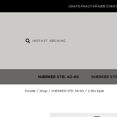
GRATIS FRAGT
PÅ KØB OVER 5
MÆRKER STR. 42-60
MÆRKER STR
Forside
/
Shop
/
MÆRKER STR. 36-50
/
2-Biz Kjole