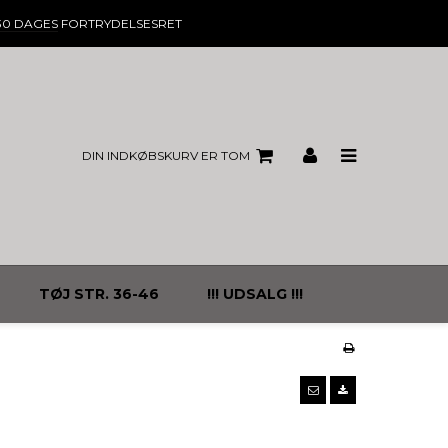
30 DAGES
FORTRYDELSESRET
DIN INDKØBSKURV ER TOM
TØJ STR. 36-46
!!! UDSALG !!!