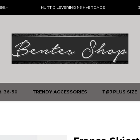
99,-
HURTIG LEVERING
1-3 HVERDAGE
. 36-50
TRENDY ACCESSORIES
TØJ PLUS SIZE