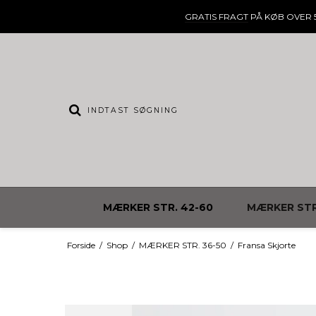
GRATIS FRAGT
PÅ KØB OVER 5
MÆRKER STR. 42-60
MÆRKER STR
Forside
/
Shop
/
MÆRKER STR. 36-50
/
Fransa Skjorte