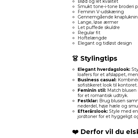
Blød og let kvalitet
Smukt tone-i-tone broderi p
Feminin V-udskæring
Gennemgående knapluknin
Lange, løse ærmer
Let puffede skuldre
Regular fit
Hoftelængde
Elegant og tidløst design
👗 Stylingtips
Elegant hverdagslook:
Sty
loafers for et afslappet, men s
Business casual:
Kombinér 
sofistikeret look til kontoret.
Feminin stil:
Match blusen m
for et romantisk udtryk.
Festklar:
Brug blusen samm
nederdel, høje hæle og sm
Efterårslook:
Style med en 
jordtoner for et hyggeligt 
❤️ Derfor vil du el