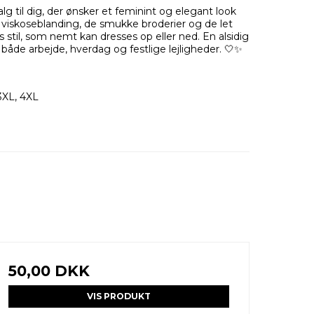
g til dig, der ønsker et feminint og elegant look
 viskoseblanding, de smukke broderier og de let
 stil, som nemt kan dresses op eller ned. En alsidig
l både arbejde, hverdag og festlige lejligheder. 🤍✨
 3XL, 4XL
50,00 DKK
VIS PRODUKT