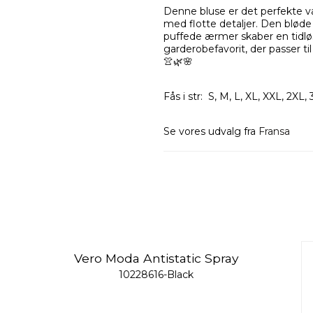
Denne bluse er det perfekte val
med flotte detaljer. Den bløde
puffede ærmer skaber en tidløs
garderobefavorit, der passer ti
👚🌿🌸
Fås i str: S, M, L, XL, XXL, 2XL,
Se vores udvalg fra
Fransa
Vero Moda Antistatic Spray
10228616-Black