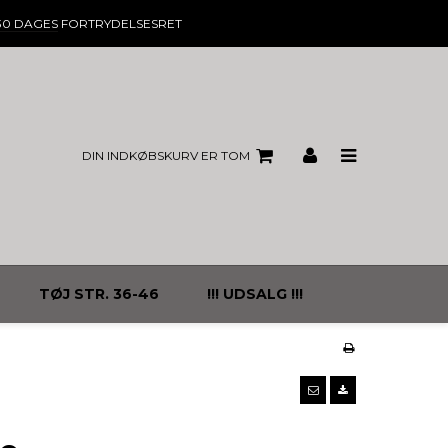
30 DAGES
FORTRYDELSESRET
DIN INDKØBSKURV ER TOM
TØJ STR. 36-46
!!! UDSALG !!!