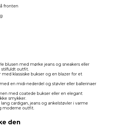
å fronten
g
le blusen med mørke jeans og sneakers eller
tilfuldt outfit.
med klassiske bukser og en blazer for et
ed en midi-nederdel og støvler eller ballerinaer
en med coatede bukser eller en elegant
ukke smykker.
lang cardigan, jeans og ankelstøvler i varme
og moderne outfit.
ske den