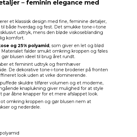
taljer – feminin elegance med
r et klassisk design med fine, feminine detaljer,
lg til både hverdag og fest. Det smukke tone-i-tone
eksklusivt udtryk, mens den bløde viskoseblanding
lig komfort.
kose og 25% polyamid
, som giver en let og blød
. Materialet falder smukt omkring kroppen og føles
ør blusen ideel til brug året rundt.
ber et feminint udtryk og fremhæver
de. De dekorative tone-i-tone broderier på fronten
affineret look uden at virke dominerende.
puffede skuldre tilfører volumen og et moderne,
gående knaplukning giver mulighed for at style
t par åbne knapper for et mere afslappet look.
flot omkring kroppen og gør blusen nem at
kser og nederdele.
 polyamid