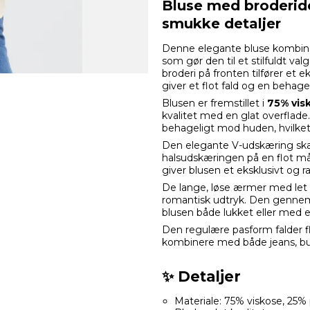
Bluse med broderide
smukke detaljer
Denne elegante bluse kombinere
som gør den til et stilfuldt va
broderi på fronten tilfører et 
giver et flot fald og en behage
Blusen er fremstillet i
75% vis
kvalitet med en glat overflade
behageligt mod huden, hvilket g
Den elegante V-udskæring ska
halsudskæringen på en flot må
giver blusen et eksklusivt og r
De lange, løse ærmer med let 
romantisk udtryk. Den gennem
blusen både lukket eller med e
Den regulære pasform falder 
kombinere med både jeans, bu
✨ Detaljer
Materiale: 75% viskose, 25%