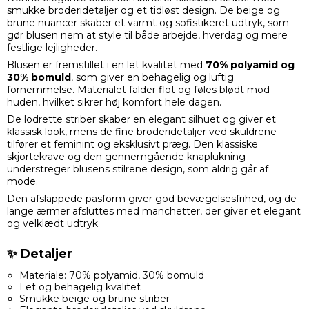
smukke broderidetaljer og et tidløst design. De beige og
brune nuancer skaber et varmt og sofistikeret udtryk, som
gør blusen nem at style til både arbejde, hverdag og mere
festlige lejligheder.
Blusen er fremstillet i en let kvalitet med
70% polyamid og
30% bomuld
, som giver en behagelig og luftig
fornemmelse. Materialet falder flot og føles blødt mod
huden, hvilket sikrer høj komfort hele dagen.
De lodrette striber skaber en elegant silhuet og giver et
klassisk look, mens de fine broderidetaljer ved skuldrene
tilfører et feminint og eksklusivt præg. Den klassiske
skjortekrave og den gennemgående knaplukning
understreger blusens stilrene design, som aldrig går af
mode.
Den afslappede pasform giver god bevægelsesfrihed, og de
lange ærmer afsluttes med manchetter, der giver et elegant
og velklædt udtryk.
✨ Detaljer
Materiale: 70% polyamid, 30% bomuld
Let og behagelig kvalitet
Smukke beige og brune striber