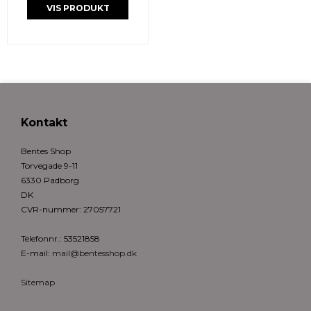
VIS PRODUKT
Kontakt
Bentes Shop
Torvegade 9-11
6330 Padborg
DK
CVR-nummer
:
27057721
Telefonnr.
:
53521858
E-mail
:
mail@bentesshop.dk
Sitemap