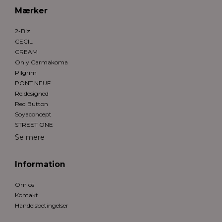
Mærker
2-Biz
CECIL
CREAM
Only Carmakoma
Pilgrim
PONT NEUF
Re:designed
Red Button
Soyaconcept
STREET ONE
Se mere
Information
Om os
Kontakt
Handelsbetingelser