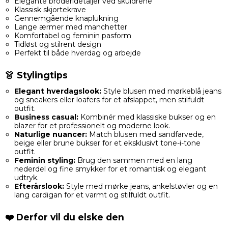
Elegante broderidetaljer ved skuldrene
Klassisk skjortekrave
Gennemgående knaplukning
Lange ærmer med manchetter
Komfortabel og feminin pasform
Tidløst og stilrent design
Perfekt til både hverdag og arbejde
👗 Stylingtips
Elegant hverdagslook:
Style blusen med mørkeblå jeans
og sneakers eller loafers for et afslappet, men stilfuldt
outfit.
Business casual:
Kombinér med klassiske bukser og en
blazer for et professionelt og moderne look.
Naturlige nuancer:
Match blusen med sandfarvede,
beige eller brune bukser for et eksklusivt tone-i-tone
outfit.
Feminin styling:
Brug den sammen med en lang
nederdel og fine smykker for et romantisk og elegant
udtryk.
Efterårslook:
Style med mørke jeans, ankelstøvler og en
lang cardigan for et varmt og stilfuldt outfit.
❤️ Derfor vil du elske den