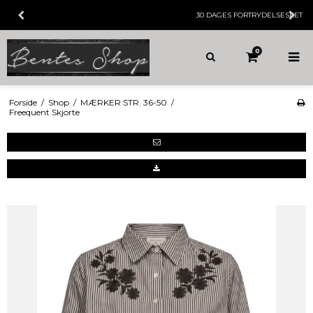
30 DAGES
FORTRYDELSESRET
0
Forside
/
Shop
/
MÆRKER STR. 36-50
/
Freequent Skjorte