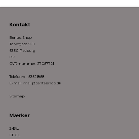
Kontakt
Bentes Shop
Torvegade 9-11
6330 Padborg
DK
CVR-nummer
:
27057721
Telefonnr.
:
53521858
E-mail
:
mail@bentesshop.dk
Sitemap
Mærker
2-Biz
CECIL