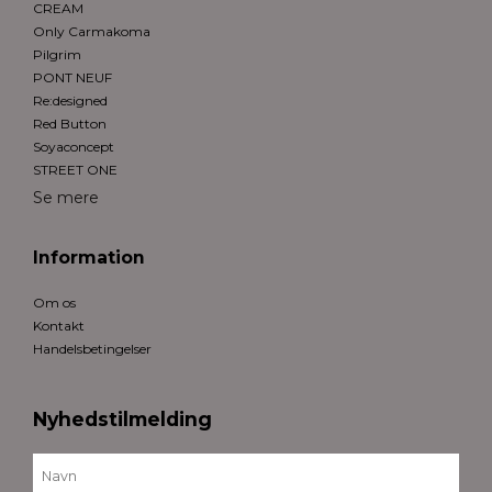
CREAM
Only Carmakoma
Pilgrim
PONT NEUF
Re:designed
Red Button
Soyaconcept
STREET ONE
Se mere
Information
Om os
Kontakt
Handelsbetingelser
Nyhedstilmelding