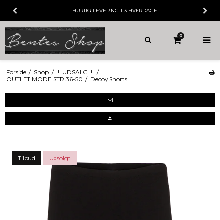
HURTIG LEVERING
1-3 HVERDAGE
0
Forside
/
Shop
/
!!! UDSALG !!!
/
OUTLET MODE STR 36-50
/
Decoy Shorts
Tilbud
Udsolgt