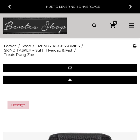
VERING
1-3 HVERDAGE
30 DAGES
FORT
0
Forside
/
Shop
/
TRENDY ACCESSORIES
/
SKIND TASKER – Stil til Hverdag & Fest
/
Treats Pung Zoe
Udsolgt