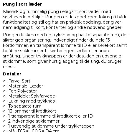
Pung i sort læder
Klassisk og rummelig pung i elegant sort læder med
sølvfarvede detaljer. Pungen er designet med fokus på både
funktionalitet og stil og har en praktisk opdeling, der giver
nem adgang til kort, kontanter og andre nødvendigheder.
Pungen lukkes med en trykknap og har to separate rum, der
sikrer god organisering. Indvendigt finder du hele 13
kortlommer, en transparent lomme til ID eller kørekort samt
to åbne stiklommer til kvitteringer, sedler eller andre
småting. Under trykknappen er der desuden en udvendig
stiklomme, som giver hurtig adgang til de ting, du bruger
mest.
Detaljer
Farve: Sort
Materiale: Læder
For: Polyester
Metaldele: Sølvfarvede
Lukning med trykknap
To separate rum
13 lommer til kreditkort
1 transparent lomme til kreditkort eller ID
2 indvendige stiklommer
1 udvendig stiklomme under trykknappen
Mål: B15 × H10,5 × D4 cm