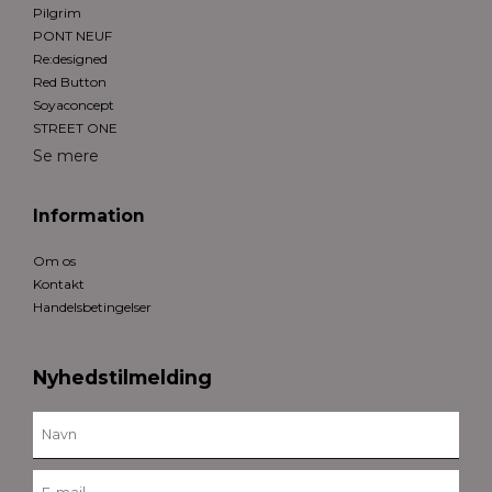
Pilgrim
PONT NEUF
Re:designed
Red Button
Soyaconcept
STREET ONE
Se mere
Information
Om os
Kontakt
Handelsbetingelser
Nyhedstilmelding