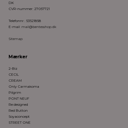
DK
CVR-nummer
:
27057721
Telefonnr.
:
53521858
E-mail
:
mail@bentesshop.dk
Sitemap
Mærker
2-Biz
CECIL
CREAM
Only Carmakoma
Pilgrim
PONT NEUF
Re:designed
Red Button
Soyaconcept
STREET ONE