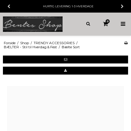
ING
1-3 HVERDAGE
30 DAGES
FORTRY
0
Forside
/
Shop
/
TRENDY ACCESSORIES
/
BÆLTER - Stil til Hverdag & Fest
/
Bælte Sort