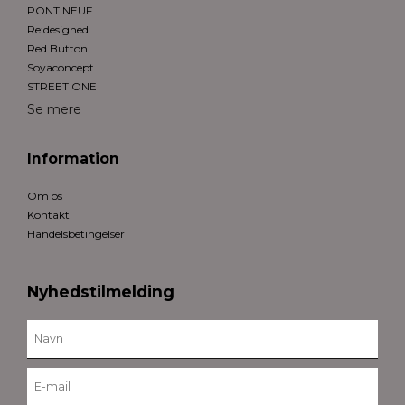
PONT NEUF
Re:designed
Red Button
Soyaconcept
STREET ONE
Se mere
Information
Om os
Kontakt
Handelsbetingelser
Nyhedstilmelding