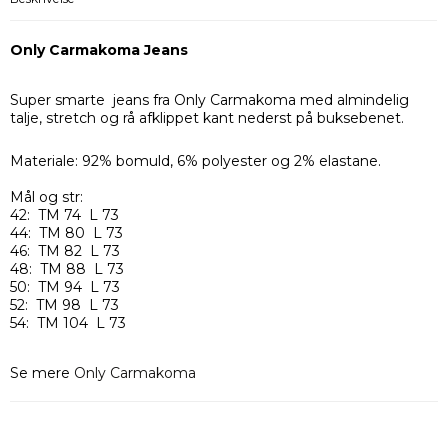
Only Carmakoma Jeans
Super smarte jeans fra Only Carmakoma med almindelig
talje, stretch og rå afklippet kant nederst på buksebenet.
Materiale: 92% bomuld, 6% polyester og 2% elastane.
Mål og str:
42: TM 74 L 73
44: TM 80 L 73
46: TM 82 L 73
48: TM 88 L 73
50: TM 94 L 73
52: TM 98 L 73
54: TM 104 L 73
Se mere
Only Carmakoma