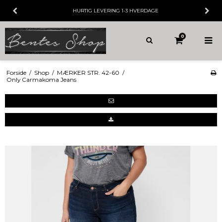
3 HVERDAGE
30 DAGES
FORTRYDELSE
0
Forside
/
Shop
/
MÆRKER STR. 42-60
/
Only Carmakoma Jeans