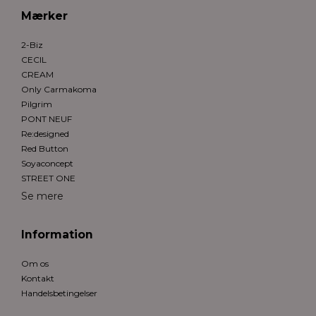
Mærker
2-Biz
CECIL
CREAM
Only Carmakoma
Pilgrim
PONT NEUF
Re:designed
Red Button
Soyaconcept
STREET ONE
Se mere
Information
Om os
Kontakt
Handelsbetingelser