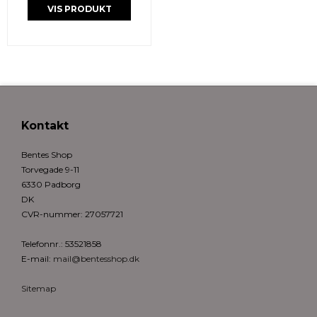
VIS PRODUKT
Kontakt
Bentes Shop
Torvegade 9-11
6330 Padborg
DK
CVR-nummer
:
27057721
Telefonnr.
:
53521858
E-mail
:
mail@bentesshop.dk
Sitemap