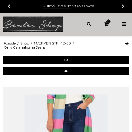
HURTIG LEVERING
1-3 HVERDAGE
0
Forside
/
Shop
/
MÆRKER STR. 42-60
/
Only Carmakoma Jeans