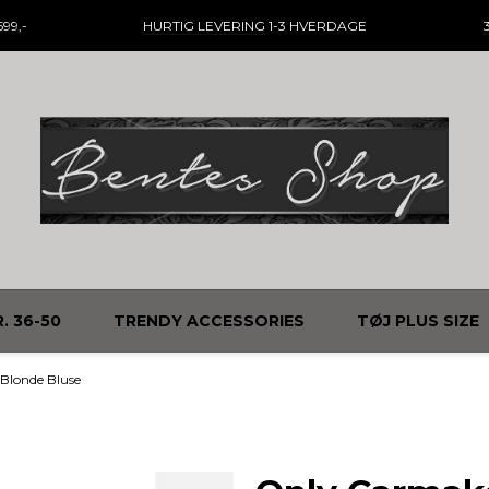
99,-
HURTIG LEVERING
1-3 HVERDAGE
. 36-50
TRENDY ACCESSORIES
TØJ PLUS SIZE
londe Bluse