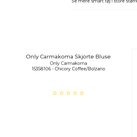
Se mere smart tøj i store størr
Only Carmakoma Skjorte Bluse
Only Carmakoma
15358106 - Chicory Coffee/Bolzano