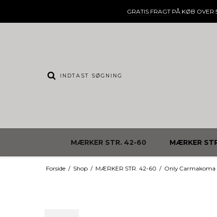
GRATIS FRAGT
PÅ KØB OVER 5
MÆRKER STR. 42-60
MÆRKER STR
Forside
/
Shop
/
MÆRKER STR. 42-60
/
Only Carmakoma B