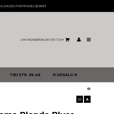
30 DAGES
FORTRYDELSESRET
DIN INDKØBSKURV ER TOM
TØJ STR. 36-46
!!! UDSALG !!!