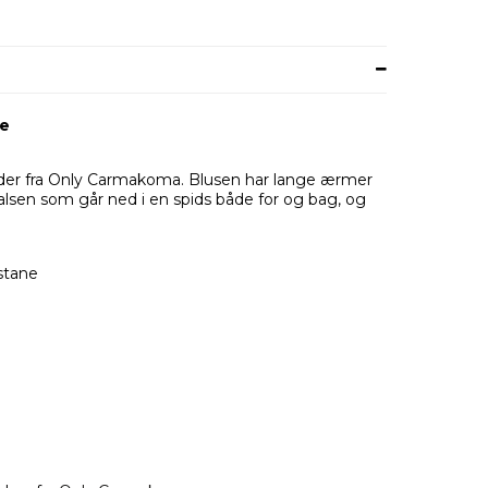
se
er fra Only Carmakoma. Blusen har lange ærmer
alsen som går ned i en spids både for og bag, og
stane