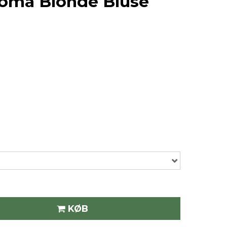
oma Blonde Bluse
KØB