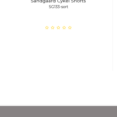
Sandgaard Cykel Shorts
SG133-sort