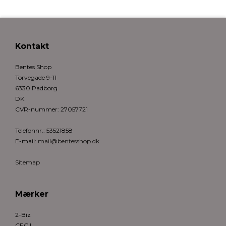
Kontakt
Bentes Shop
Torvegade 9-11
6330 Padborg
DK
CVR-nummer
:
27057721
Telefonnr.
:
53521858
E-mail
:
mail@bentesshop.dk
Sitemap
Mærker
2-Biz
CECIL