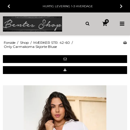
HURTIG LEVERING
1-3 HVERDAGE
0
Forside
/
Shop
/
MÆRKER STR. 42-60
/
Only Carmakoma Skjorte Bluse