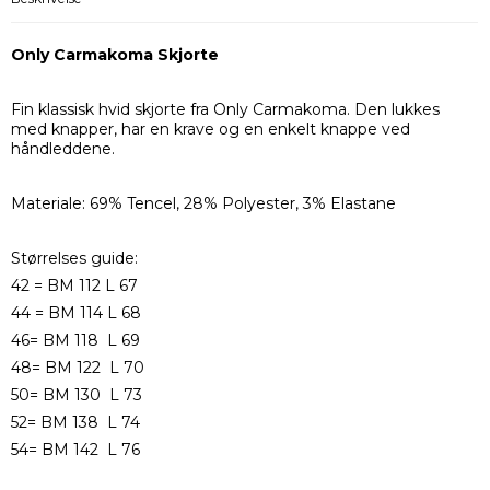
Only Carmakoma Skjorte
Fin klassisk hvid skjorte fra Only Carmakoma. Den lukkes
med knapper, har en krave og en enkelt knappe ved
håndleddene.
Materiale: 69% Tencel, 28% Polyester, 3% Elastane
Størrelses guide:
42 = BM 112 L 67
44 = BM 114 L 68
46= BM 118 L 69
48= BM 122 L 70
50= BM 130 L 73
52= BM 138 L 74
54= BM 142 L 76