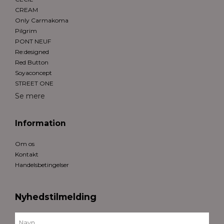
CREAM
Only Carmakoma
Pilgrim
PONT NEUF
Re:designed
Red Button
Soyaconcept
STREET ONE
Se mere
Information
Om os
Kontakt
Handelsbetingelser
Nyhedstilmelding