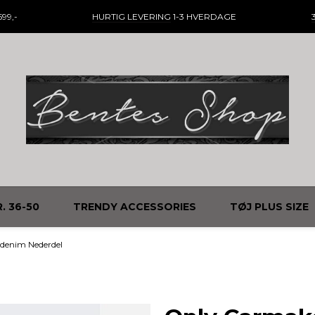
99,-
HURTIG LEVERING
1-3 HVERDAGE
. 36-50
TRENDY ACCESSORIES
TØJ PLUS SIZE
enim Nederdel