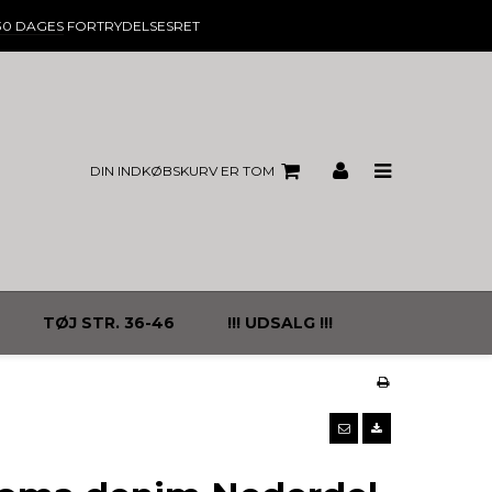
30 DAGES
FORTRYDELSESRET
DIN INDKØBSKURV ER TOM
TØJ STR. 36-46
!!! UDSALG !!!