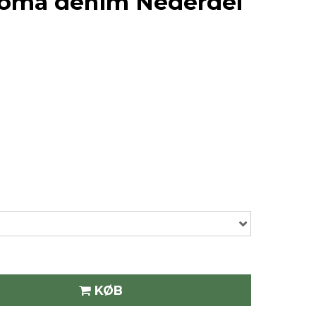
oma denim Nederdel
KØB