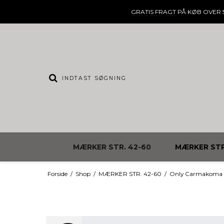
GRATIS FRAGT
PÅ KØB OVER 5
MÆRKER STR. 42-60
MÆRKER STR
Forside
/
Shop
/
MÆRKER STR. 42-60
/
Only Carmakoma d