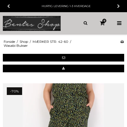
HURTIG LEVERING
1-3 HVERDAGE
0
Forside
/
Shop
/
MÆRKER STR. 42-60
/
Wasabi Bukser
-70%