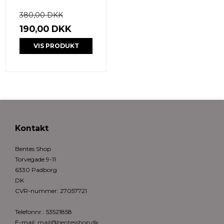
380,00 DKK
190,00 DKK
VIS PRODUKT
Kontakt
Bentes Shop
Torvegade 9-11
6330 Padborg
DK
CVR-nummer
:
27057721
Telefonnr.
:
53521858
E-mail
:
mail@bentesshop.dk