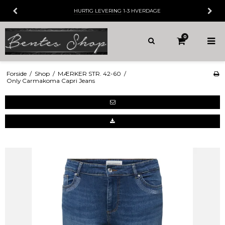
HURTIG LEVERING
1-3 HVERDAGE
0
Forside
/
Shop
/
MÆRKER STR. 42-60
/
Only Carmakoma Capri Jeans