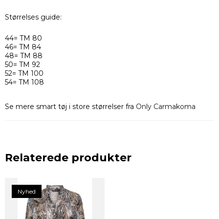
Størrelses guide:
44= TM 80
46= TM 84
48= TM 88
50= TM 92
52= TM 100
54= TM 108
Se mere smart tøj i store størrelser fra
Only Carmakoma
Relaterede produkter
Nyhed