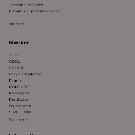
Telefonnr.
:
53521858
E-mail
:
mail@bentesshop.dk
Sitemap
Mærker
2-Biz
CECIL
CREAM
Only Carmakoma
Pilgrim
PONT NEUF
Re:designed
Red Button
Soyaconcept
STREET ONE
Se mere