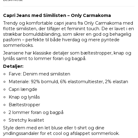
Capri Jeans med Similisten – Only Carmakoma
Trendy og komfortable capri jeans fra Only Carmakoma med
flotte similisten, der tilføjer et feminint touch. De er lavet i en
strækbar bomuldsblanding, som sikrer en god og behagelig
pasform – perfekte til både hverdag og mere pyntede
sommerlooks.
Jeansene har klassiske detaljer som bæltestropper, knap og
lynlås samt to lommer foran og bagpå.
Detaljer:
Farve: Denim med similisten
Materiale: 92% bomuld, 6% elastomultiester, 2% elastan
Capri længde
Knap og lynlås
Bæltestropper
2 lommer foran og bagpå
Stretchy kvalitet
Style dem med en let bluse eller t-shirt og dine
yndlingssandaler for et cool og afslappet sommerlook.