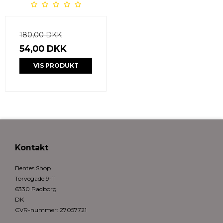
180,00 DKK
54,00 DKK
VIS PRODUKT
Kontakt
Bentes Shop
Torvegade 9-11
6330 Padborg
DK
CVR-nummer
:
27057721