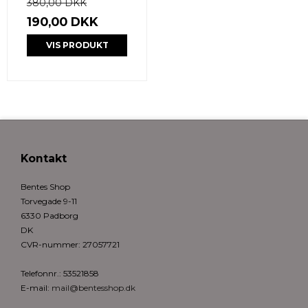
380,00 DKK
190,00 DKK
VIS PRODUKT
Kontakt
Bentes Shop
Torvegade 9-11
6330 Padborg
DK
CVR-nummer
:
27057721
Telefonnr.
:
53521858
E-mail
:
mail@bentesshop.dk