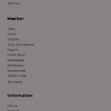
Sitemap
Mærker
2-Biz
CECIL
CREAM
Only Carmakoma
Pilgrim
PONT NEUF
Re:designed
Red Button
Soyaconcept
STREET ONE
Se mere
Information
Om os
Kontakt