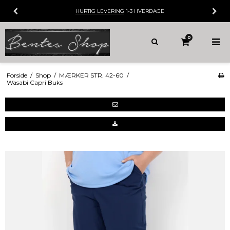
HURTIG LEVERING
1-3 HVERDAGE
0
Forside
/
Shop
/
MÆRKER STR. 42-60
/
Wasabi Capri Buks