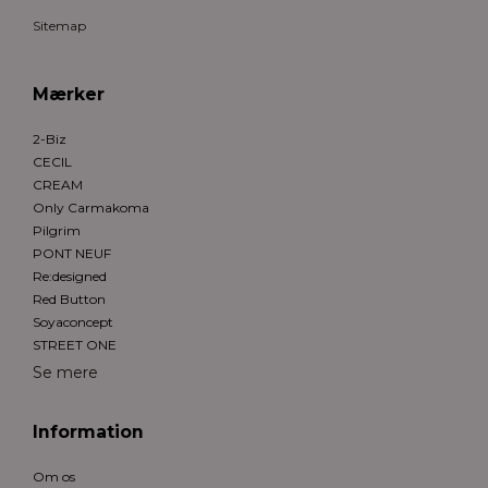
Sitemap
Mærker
2-Biz
CECIL
CREAM
Only Carmakoma
Pilgrim
PONT NEUF
Re:designed
Red Button
Soyaconcept
STREET ONE
Se mere
Information
Om os