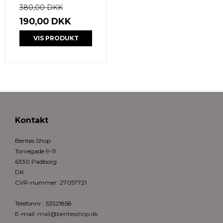
380,00 DKK
190,00 DKK
VIS PRODUKT
Kontakt
Bentes Shop
Torvegade 9-11
6330 Padborg
DK
CVR-nummer
:
27057721
Telefonnr.
:
53521858
E-mail
:
mail@bentesshop.dk