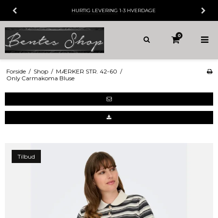
3 HVERDAGE
30 DAGES
FORTRYDELSE
0
Forside
/
Shop
/
MÆRKER STR. 42-60
/
Only Carmakoma Bluse
Tilbud