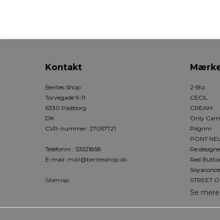
Kontakt
Mærke
Bentes Shop
2-Biz
Torvegade 9-11
CECIL
6330 Padborg
CREAM
DK
Only Ca
CVR-nummer
:
27057721
Pilgrim
PONT NE
Telefonnr.
:
53521858
Re:design
E-mail
:
mail@bentesshop.dk
Red Butto
Soyaconce
Sitemap
STREET 
Se mere