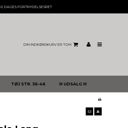
30 DAGES
FORTRYDELSESRET
DIN INDKØBSKURV ER TOM
TØJ STR. 36-46
!!! UDSALG !!!