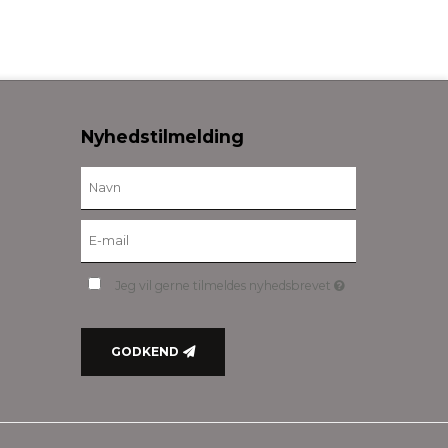
Nyhedstilmelding
Jeg vil gerne tilmeldes nyhedsbrevet
GODKEND