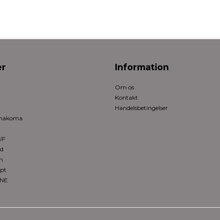
r
Information
Om os
Kontakt
Handelsbetingelser
rmakoma
UF
ed
n
pt
ONE