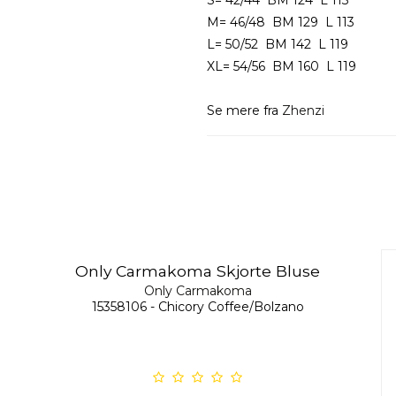
S= 42/44 BM 124 L 113
M= 46/48 BM 129 L 113
L= 50/52 BM 142 L 119
XL= 54/56 BM 160 L 119
Se mere fra
Zhenzi
Only Carmakoma Skjorte Bluse
Only Carmakoma
15358106 - Chicory Coffee/Bolzano