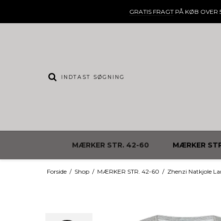
GRATIS FRAGT
PÅ KØB OVER 5
MÆRKER STR. 42-60
MÆRKER STR
Forside
/
Shop
/
MÆRKER STR. 42-60
/
Zhenzi Natkjole L