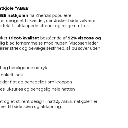
atkjole “ABEE”
EE natkjolen
fra Zhenzis populære
er designet til kvinder, der ønsker både velvære
rfekt til afslappede aftener og rolige nætter.
ækker
tricot-kvalitet
bestående af
92% viscose og
rolig blød fornemmelse mod huden. Viscosen lader
krer stræk og bevægelsesfrihed, så du sover uden
øst og beroligende udtryk
 enkelt look
alder flot og behageligt om kroppen
føles luksuriøs og behagelig hele natten
t og et stilrent design i nattøj. ABEE natkjolen er
eel til både søvn og afslapning.