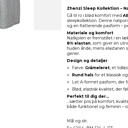
Zhenzi Sleep Kollektion – N
Gå til ro i blød komfort med
AB
sleepkollektion. Denne natpon 
og en flatterende pasform – pe
Materiale og komfort
Natkjolen er fremstillet i en l
8% elastan
, som giver en ut
huden ånde, mens elastanen si
gener.
Design og detaljer
Farve:
Gråmeleret
, et tidl
Rund hals
for et klassisk og
Let A-formet pasform, der f
Blød, elastisk kvalitet, der 
Perfekt til dig der…
…sætter pris på komfort, kvalite
både funktionel og feminin – id
Mål og str.