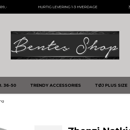
99,-
HURTIG LEVERING
1-3 HVERDAGE
. 36-50
TRENDY ACCESSORIES
TØJ PLUS SIZE
ang