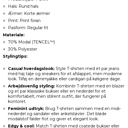
Hals: Rund hals
Ærmer: Korte ærmer
Print: Print foran
Pasform: Regular fit
Materiale:
70% Modal (TENCEL™)
30% Polyester
Stylingtips:
Casual hverdagslook:
Style T-shirten med et par jeans
med høj talje og sneakers for et afslappet, men moderne
look. Tilføj en denimjakke eller cardigan på køligere dage.
Arbejdsvenlig styling:
Kombinér T-shirten med en blazer
og et par klassiske bukser eller en nederdel for et
komfortabelt, men stilrent outfit, der fungerer på
kontoret.
Feminint udtryk:
Brug T-shirten sammen med en midi-
nederdel og sandaler eller ankelstøvler. Det bløde
modalstof falder flot og giver et elegant look.
Edgy & cool:
Match T-shirten med coatede bukser eller