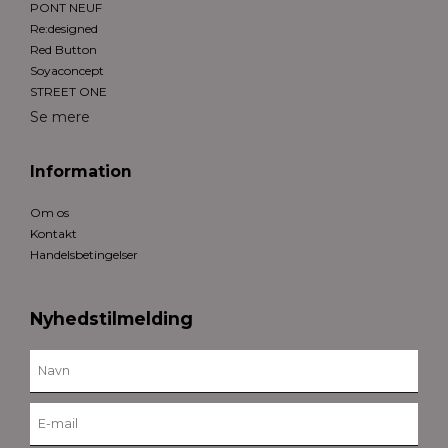
PONT NEUF
Re:designed
Red Button
Soyaconcept
STREET ONE
Se mere
Information
Om os
Kontakt
Handelsbetingelser
Nyhedstilmelding