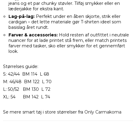
jeans og et par chunky støvler. Tilføj smykker eller en
læderjakke for ekstra kant.
Lag-på-lag:
Perfekt under en åben skjorte, strik eller
cardigan – det lette materiale gør T-shirten ideel som
basislag året rundt.
Farver & accessories:
Hold resten af outfittet i neutrale
nuancer for at lade printet stå frem, eller match printets
farver med tasker, sko eller smykker for et gennemført
look.
Størrelses guide:
S: 42/44 BM 114 L 68
M: 46/48 BM 122 L 70
L: 50/52 BM 130 L 72
XL: 54 BM 142 L 74
Se mere smart tøj i store størrelser fra
Only Carmakoma