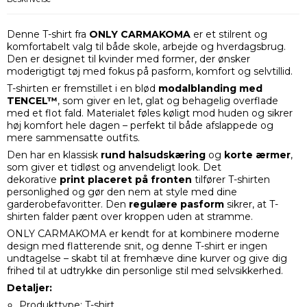
Denne T-shirt fra
ONLY CARMAKOMA
er et stilrent og
komfortabelt valg til både skole, arbejde og hverdagsbrug.
Den er designet til kvinder med former, der ønsker
moderigtigt tøj med fokus på pasform, komfort og selvtillid.
T-shirten er fremstillet i en blød
modalblanding med
TENCEL™
, som giver en let, glat og behagelig overflade
med et flot fald. Materialet føles køligt mod huden og sikrer
høj komfort hele dagen – perfekt til både afslappede og
mere sammensatte outfits.
Den har en klassisk
rund halsudskæring
og
korte ærmer
,
som giver et tidløst og anvendeligt look. Det
dekorative
print placeret på fronten
tilfører T-shirten
personlighed og gør den nem at style med dine
garderobefavoritter. Den
regulære pasform
sikrer, at T-
shirten falder pænt over kroppen uden at stramme.
ONLY CARMAKOMA er kendt for at kombinere moderne
design med flatterende snit, og denne T-shirt er ingen
undtagelse – skabt til at fremhæve dine kurver og give dig
frihed til at udtrykke din personlige stil med selvsikkerhed.
Detaljer:
Produkttype: T-shirt