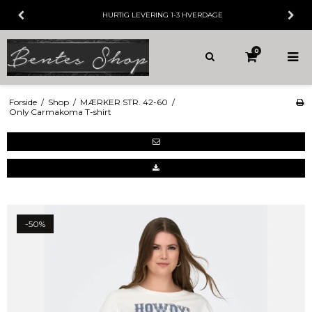
HURTIG LEVERING
1-3 HVERDAGE
0
Forside
/
Shop
/
MÆRKER STR. 42-60
/
Only Carmakoma T-shirt
-50%