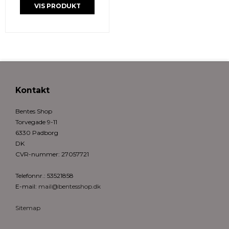
VIS PRODUKT
Kontakt
Bentes Shop
Torvegade 9-11
6330 Padborg
DK
CVR-nummer
:
27057721
Telefonnr.
:
53521858
E-mail
:
mail@bentesshop.dk
Sitemap