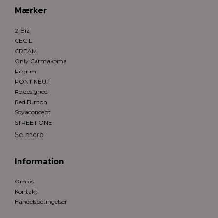
Mærker
2-Biz
CECIL
CREAM
Only Carmakoma
Pilgrim
PONT NEUF
Re:designed
Red Button
Soyaconcept
STREET ONE
Se mere
Information
Om os
Kontakt
Handelsbetingelser