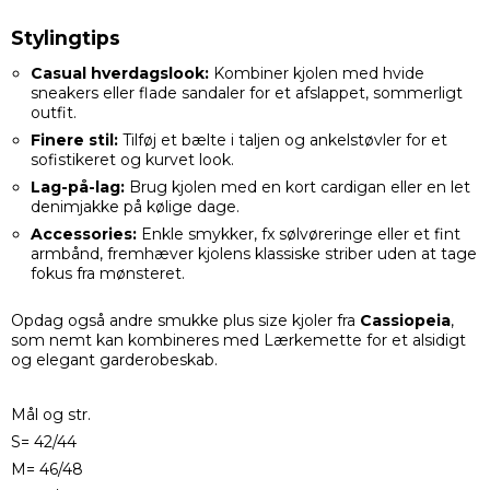
Stylingtips
Casual hverdagslook:
Kombiner kjolen med hvide
sneakers eller flade sandaler for et afslappet, sommerligt
outfit.
Finere stil:
Tilføj et bælte i taljen og ankelstøvler for et
sofistikeret og kurvet look.
Lag-på-lag:
Brug kjolen med en kort cardigan eller en let
denimjakke på kølige dage.
Accessories:
Enkle smykker, fx sølvøreringe eller et fint
armbånd, fremhæver kjolens klassiske striber uden at tage
fokus fra mønsteret.
Opdag også andre smukke plus size kjoler fra
Cassiopeia
,
som nemt kan kombineres med Lærkemette for et alsidigt
og elegant garderobeskab.
Mål og str.
S= 42/44
M= 46/48