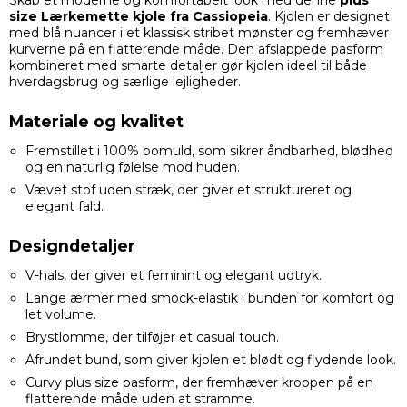
Skab et moderne og komfortabelt look med denne
plus
size Lærkemette kjole fra Cassiopeia
. Kjolen er designet
med blå nuancer i et klassisk stribet mønster og fremhæver
kurverne på en flatterende måde. Den afslappede pasform
kombineret med smarte detaljer gør kjolen ideel til både
hverdagsbrug og særlige lejligheder.
Materiale og kvalitet
Fremstillet i 100% bomuld, som sikrer åndbarhed, blødhed
og en naturlig følelse mod huden.
Vævet stof uden stræk, der giver et struktureret og
elegant fald.
Designdetaljer
V-hals, der giver et feminint og elegant udtryk.
Lange ærmer med smock-elastik i bunden for komfort og
let volume.
Brystlomme, der tilføjer et casual touch.
Afrundet bund, som giver kjolen et blødt og flydende look.
Curvy plus size pasform, der fremhæver kroppen på en
flatterende måde uden at stramme.