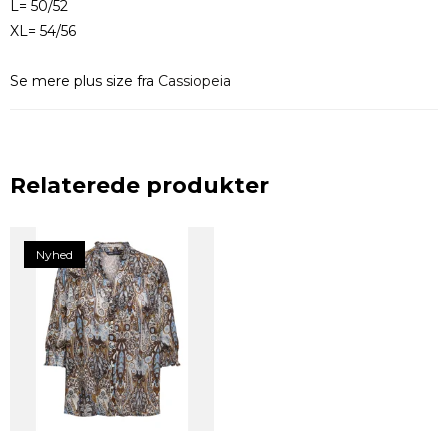
L= 50/52
XL= 54/56
Se mere plus size fra
Cassiopeia
Relaterede produkter
Nyhed