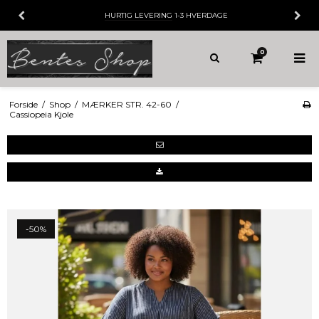
ERDAGE
30 DAGES
FORTRYDELSESRET
0
Forside
/
Shop
/
MÆRKER STR. 42-60
/
Cassiopeia Kjole
-50%