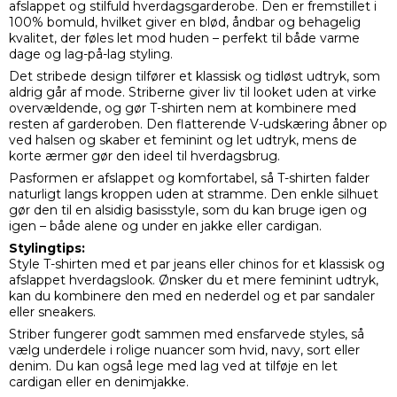
afslappet og stilfuld hverdagsgarderobe. Den er fremstillet i
100% bomuld, hvilket giver en blød, åndbar og behagelig
kvalitet, der føles let mod huden – perfekt til både varme
dage og lag-på-lag styling.
Det stribede design tilfører et klassisk og tidløst udtryk, som
aldrig går af mode. Striberne giver liv til looket uden at virke
overvældende, og gør T-shirten nem at kombinere med
resten af garderoben. Den flatterende V-udskæring åbner op
ved halsen og skaber et feminint og let udtryk, mens de
korte ærmer gør den ideel til hverdagsbrug.
Pasformen er afslappet og komfortabel, så T-shirten falder
naturligt langs kroppen uden at stramme. Den enkle silhuet
gør den til en alsidig basisstyle, som du kan bruge igen og
igen – både alene og under en jakke eller cardigan.
Stylingtips:
Style T-shirten med et par jeans eller chinos for et klassisk og
afslappet hverdagslook. Ønsker du et mere feminint udtryk,
kan du kombinere den med en nederdel og et par sandaler
eller sneakers.
Striber fungerer godt sammen med ensfarvede styles, så
vælg underdele i rolige nuancer som hvid, navy, sort eller
denim. Du kan også lege med lag ved at tilføje en let
cardigan eller en denimjakke.