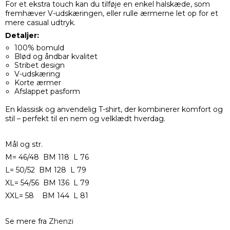
For et ekstra touch kan du tilføje en enkel halskæde, som
fremhæver V-udskæringen, eller rulle ærmerne let op for et
mere casual udtryk.
Detaljer:
100% bomuld
Blød og åndbar kvalitet
Stribet design
V-udskæring
Korte ærmer
Afslappet pasform
En klassisk og anvendelig T-shirt, der kombinerer komfort og
stil – perfekt til en nem og velklædt hverdag.
Mål og str.
M= 46/48 BM 118 L 76
L= 50/52 BM 128 L 79
XL= 54/56 BM 136 L 79
XXL= 58 BM 144 L 81
Se mere fra
Zhenzi