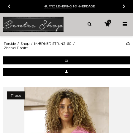
HURTIG LEVERING
1-3 HVERDAGE
0
Forside
/
Shop
/
MÆRKER STR. 42-60
/
Zhenzi T-shirt
Tilbud