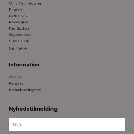
Only Carmakoma
Pilgrim
PONT NEUF
Re:designed
Red Button
Soyaconcept
STREET ONE
Se mere
Information
Om os
Kontakt
Handelsbetingelser
Nyhedstilmelding