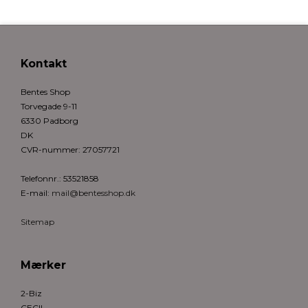
Kontakt
Bentes Shop
Torvegade 9-11
6330 Padborg
DK
CVR-nummer
:
27057721
Telefonnr.
:
53521858
E-mail
:
mail@bentesshop.dk
Sitemap
Mærker
2-Biz
CECIL