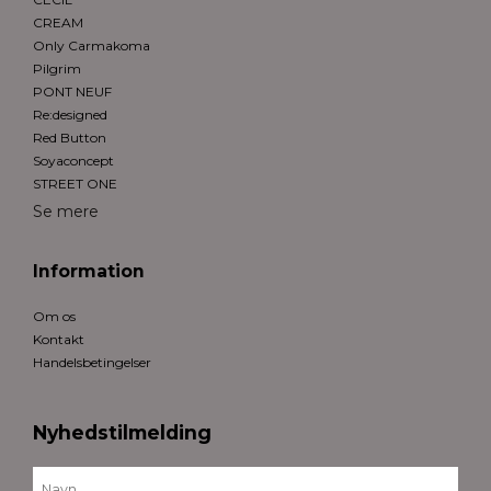
CREAM
Only Carmakoma
Pilgrim
PONT NEUF
Re:designed
Red Button
Soyaconcept
STREET ONE
Se mere
Information
Om os
Kontakt
Handelsbetingelser
Nyhedstilmelding