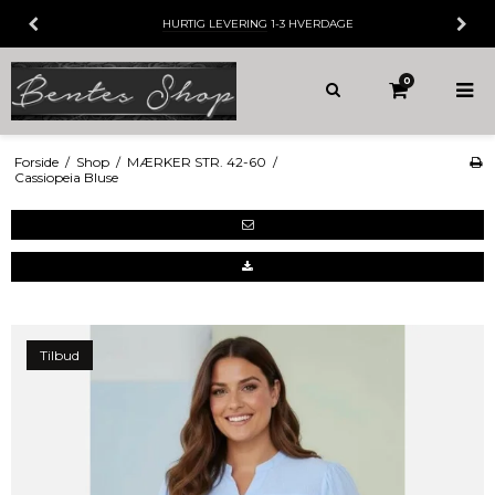
HURTIG LEVERING
1-3 HVERDAGE
0
Forside
/
Shop
/
MÆRKER STR. 42-60
/
Cassiopeia Bluse
Tilbud