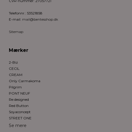
CVR-nummer
:
27057721
Telefonnr.
:
53521858
E-mail
:
mail@bentesshop.dk
Sitemap
Mærker
2-Biz
CECIL
CREAM
Only Carmakoma
Pilgrim
PONT NEUF
Re:designed
Red Button
Soyaconcept
STREET ONE
Se mere