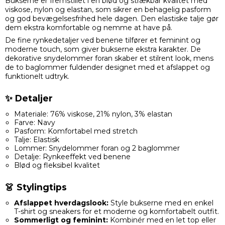
Bukserne er fremstillet i en blød og strækbar kvalitet med
viskose, nylon og elastan, som sikrer en behagelig pasform
og god bevægelsesfrihed hele dagen. Den elastiske talje gør
dem ekstra komfortable og nemme at have på.
De fine rynkedetaljer ved benene tilfører et feminint og
moderne touch, som giver bukserne ekstra karakter. De
dekorative snydelommer foran skaber et stilrent look, mens
de to baglommer fuldender designet med et afslappet og
funktionelt udtryk.
✨ Detaljer
Materiale: 76% viskose, 21% nylon, 3% elastan
Farve: Navy
Pasform: Komfortabel med stretch
Talje: Elastisk
Lommer: Snydelommer foran og 2 baglommer
Detalje: Rynkeeffekt ved benene
Blød og fleksibel kvalitet
👗 Stylingtips
Afslappet hverdagslook:
Style bukserne med en enkel
T-shirt og sneakers for et moderne og komfortabelt outfit.
Sommerligt og feminint:
Kombinér med en let top eller