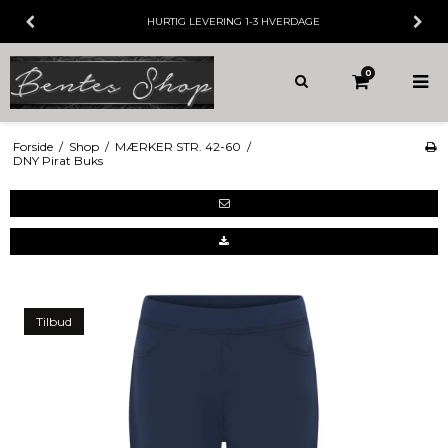
HURTIG LEVERING
1-3 HVERDAGE
0
Forside
/
Shop
/
MÆRKER STR. 42-60
/
DNY Pirat Buks
Tilbud