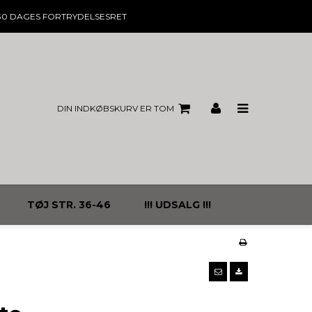
30 DAGES
FORTRYDELSESRET
DIN INDKØBSKURV ER TOM
TØJ STR. 36-46
!!! UDSALG !!!