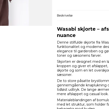
Beskrivelse
Wasabi skjorte – af
nuance
Denne stilfulde skjorte fra Wa
funktionalitet og moderne des
elegance til garderoben og g
toner og sæsonens farver.
Skjorten er designet med en l
kroppen og giver et afslappet
skjorte og som en let overskjort
sæsoner.
De to store påsatte brystlomme
gennemgående knaplukning og de
tidløst udtryk. De lange ærme
mere afslappet og casual look.
Materialeblandingen af bomuld
med let struktur, som holder f
behagelig mod huden.