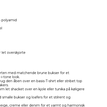
% polyamid
el
 let overskjorte
orten med matchende brune bukser for et
i-tone look.
ug den åben over en basis-T-shirt eller stribet top
kers.
m let shacket over en kjole eller tunika på køligere
malle bukser og loafers for et stilrent og
ge, creme eller denim for et varmt og harmonisk