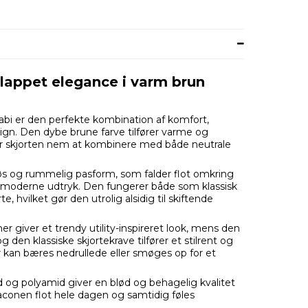
slappet elegance i varm brun
sabi er den perfekte kombination af komfort,
ign. Den dybe brune farve tilfører varme og
ør skjorten nem at kombinere med både neutrale
øs og rummelig pasform, som falder flot omkring
, moderne udtryk. Den fungerer både som klassisk
e, hvilket gør den utrolig alsidig til skiftende
r giver et trendy utility-inspireret look, mens den
n klassiske skjortekrave tilfører et stilrent og
r kan bæres nedrullede eller smøges op for et
 og polyamid giver en blød og behagelig kvalitet
aconen flot hele dagen og samtidig føles