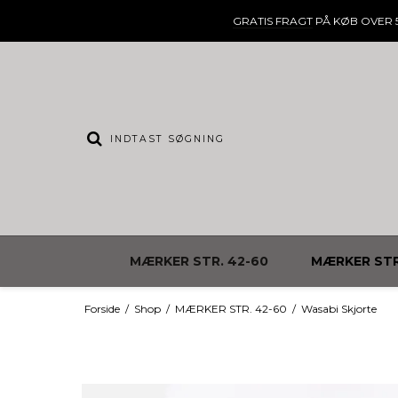
GRATIS FRAGT
PÅ KØB OVER 5
MÆRKER STR. 42-60
MÆRKER STR
Forside
/
Shop
/
MÆRKER STR. 42-60
/
Wasabi Skjorte