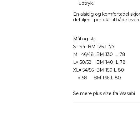
udtryk.
En alsidig og komfortabel skj
detaljer – perfekt til både hv
Mål og str.
S= 44 BM 126 L 77
M= 46/48 BM 130 L 78
L= 50/52 BM 140 L 78
XL= 54/56 BM 150 L 80
= 58 BM 166 L 80
Se mere plus size fra
Wasabi