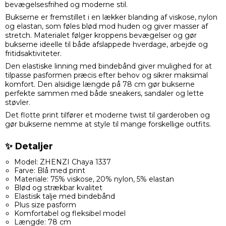
bevægelsesfrihed og moderne stil.
Bukserne er fremstillet i en lækker blanding af viskose, nylon
og elastan, som føles blød mod huden og giver masser af
stretch. Materialet følger kroppens bevægelser og gør
bukserne ideelle til både afslappede hverdage, arbejde og
fritidsaktiviteter.
Den elastiske linning med bindebånd giver mulighed for at
tilpasse pasformen præcis efter behov og sikrer maksimal
komfort. Den alsidige længde på 78 cm gør bukserne
perfekte sammen med både sneakers, sandaler og lette
støvler.
Det flotte print tilfører et moderne twist til garderoben og
gør bukserne nemme at style til mange forskellige outfits.
✨ Detaljer
Model: ZHENZI Chaya 1337
Farve: Blå med print
Materiale: 75% viskose, 20% nylon, 5% elastan
Blød og strækbar kvalitet
Elastisk talje med bindebånd
Plus size pasform
Komfortabel og fleksibel model
Længde: 78 cm