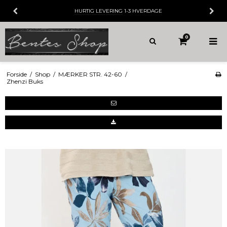
HURTIG LEVERING
1-3 HVERDAGE
0
Forside
/
Shop
/
MÆRKER STR. 42-60
/
Zhenzi Buks