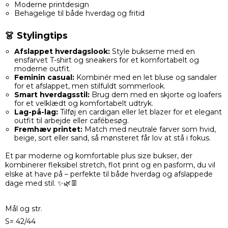
Moderne printdesign
Behagelige til både hverdag og fritid
👗 Stylingtips
Afslappet hverdagslook:
Style bukserne med en
ensfarvet T-shirt og sneakers for et komfortabelt og
moderne outfit.
Feminin casual:
Kombinér med en let bluse og sandaler
for et afslappet, men stilfuldt sommerlook.
Smart hverdagsstil:
Brug dem med en skjorte og loafers
for et velklædt og komfortabelt udtryk.
Lag-på-lag:
Tilføj en cardigan eller let blazer for et elegant
outfit til arbejde eller cafébesøg.
Fremhæv printet:
Match med neutrale farver som hvid,
beige, sort eller sand, så mønsteret får lov at stå i fokus.
Et par moderne og komfortable plus size bukser, der
kombinerer fleksibel stretch, flot print og en pasform, du vil
elske at have på – perfekte til både hverdag og afslappede
dage med stil. ✨🌿👖
Mål og str.
S= 42/44