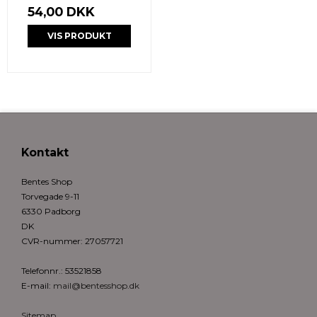
54,00 DKK
VIS PRODUKT
Kontakt
Bentes Shop
Torvegade 9-11
6330 Padborg
DK
CVR-nummer
:
27057721
Telefonnr.
:
53521858
E-mail
:
mail@bentesshop.dk
Sitemap