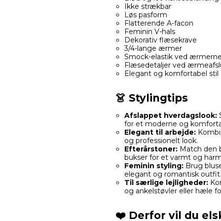
Ikke strækbar
Løs pasform
Flatterende A-facon
Feminin V-hals
Dekorativ flæsekrave
3/4-lange ærmer
Smock-elastik ved ærmern
Flæsedetaljer ved ærmeafsl
Elegant og komfortabel stil
👗 Stylingtips
Afslappet hverdagslook:
S
for et moderne og komfortab
Elegant til arbejde:
Kombiné
og professionelt look.
Efterårstoner:
Match den b
bukser for et varmt og harm
Feminin styling:
Brug bluse
elegant og romantisk outfit
Til særlige lejligheder:
Kom
og ankelstøvler eller hæle for
❤️ Derfor vil du el