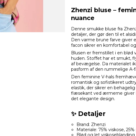
Zhenzi bluse – femi
nuance
Denne smukke bluse fra Zhenz
detaljer, der gør den til et als
Den varme brune farve giver et
facon sikrer en komfortabel og
Blusen er fremstillet i en blø
huden. Stoffet har et smukt, 
af bevægelse. Da materialet i
pasform af den rummelige A-fa
Den feminine V-hals fremhæves 
romantisk og sofistikeret udt
elastik, der sikrer en behageli
flæsekant ved ærmerne giver b
det elegante design.
✨ Detaljer
Brand: Zhenzi
Materiale: 75% viskose, 25%
Blød og let viskoseblanding