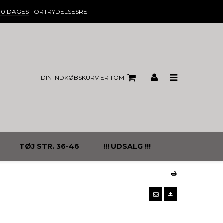
30 DAGES
FORTRYDELSESRET
DIN INDKØBSKURV ER TOM
TØJ STR. 36-46
!!! UDSALG !!!