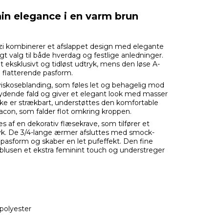
nin elegance i en varm brun
i kombinerer et afslappet design med elegante
idigt valg til både hverdag og festlige anledninger.
 eksklusivt og tidløst udtryk, mens den løse A-
 flatterende pasform.
d viskoseblanding, som føles let og behagelig mod
flydende fald og giver et elegant look med masser
kke er strækbart, understøttes den komfortable
con, som falder flot omkring kroppen.
af en dekorativ flæsekrave, som tilfører et
ryk. De 3/4-lange ærmer afsluttes med smock-
g pasform og skaber en let pufeffekt. Den fine
lusen et ekstra feminint touch og understreger
 polyester