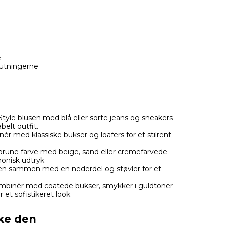
e
utningerne
tyle blusen med blå eller sorte jeans og sneakers
elt outfit.
r med klassiske bukser og loafers for et stilrent
rune farve med beige, sand eller cremefarvede
onisk udtryk.
n sammen med en nederdel og støvler for et
.
binér med coatede bukser, smykker i guldtoner
 et sofistikeret look.
ske den