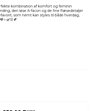
rfekte kombination af komfort og feminin
nding, den løse A-facon og de fine flæsedetaljer
efavorit, som nemt kan styles til både hverdag,
. 🤎✨🌿👚🍂