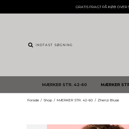
GRATIS FRAGT
PÅ KØB OVER 5
MÆRKER STR. 42-60
MÆRKER STR
Forside
/
Shop
/
MÆRKER STR. 42-60
/
Zhenzi Bluse