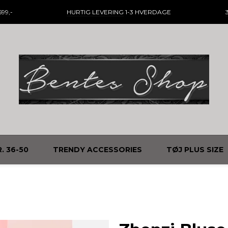
99,-
HURTIG LEVERING
1-3 HVERDAGE
. 36-50
TRENDY ACCESSORIES
TØJ PLUS SIZE