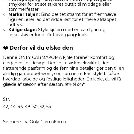
smykker for et sofistikeret outfit til middage eller
sommerfester.
Marker taljen:
Bind bæltet stramt for at fremhæve
figuren, eller lad det sidde løst for et mere afslappet
udtryk.
Kølige dage:
Style kjolen med en cardigan og
ankelstøvler for et flot overgangslook.
❤️ Derfor vil du elske den
Denne ONLY CARMAKOMA kjole forener komfort og
elegance i ét design. Den lette viskosekvalitet, den
flatterende pasform og de feminine detaljer gør den til en
alsidig garderobefavorit, som du nemt kan style til både
hverdag, arbejde og festlige lejligheder. En kjole, du vil få
glæde af sæson efter sæson. 🌸✨👗🌿💕
Str.
42, 44, 46, 48, 50, 52, 54
Se mere fra
Only Carmakoma