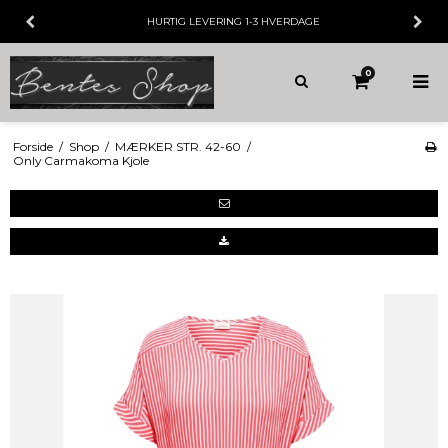
HURTIG LEVERING
1-3 HVERDAGE
0
Forside
/
Shop
/
MÆRKER STR. 42-60
/
Only Carmakoma Kjole