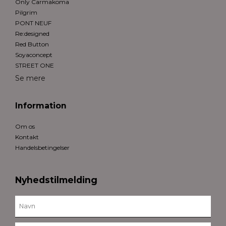
Only Carmakoma
Pilgrim
PONT NEUF
Re:designed
Red Button
Soyaconcept
STREET ONE
Se mere
Information
Om os
Kontakt
Handelsbetingelser
Nyhedstilmelding