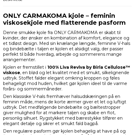
ONLY CARMAKOMA kjole – feminin
viskosekjole med flatterende pasform
Denne smukke kjole fra ONLY CARMAKOMA er skabt til
kvinder, der ønsker en kombination af komfort, elegance og
et tidløst design. Med sin knælange længde, feminine V-hals
og bindebælte i taljen er kjolen et alsidigt valg, der passer
perfekt til både hverdag, arbejde og sommerens mange
arrangementer.
Kjolen er fremstillet i
100% Liva Reviva by Birla Cellulose™
viskose
, en blød og let kvalitet med et smukt, silkelignende
udtryk. Stoffet falder elegant omkring kroppen og føles
behageligt mod huden, hvilket gør kjolen ideel til de varme
forårs- og sommermåneder.
Den klassiske V-hals fremhæver halsudskæringen på en
feminin måde, mens de korte ærmer giver et let og luftigt
udtryk. Det medfølgende bindebælte og bæltestropper
giver mulighed for at markere taljen og skabe en flot,
personlig silhuet. Rygstykket med bærestykke tilfører en
elegant detalje og sikrer et smukt fald bagpå.
Den regulære pasform gør kjolen behagelig at have på og