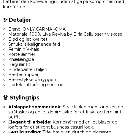
flatterer den kurvede figur uden at gå på kompromis med
komforten.
✨ Detaljer
Brand: ONLY CARMAKOMA
Materiale: 100% Liva Reviva by Birla Cellulose™ viskose
Blød og let kvalitet
Smukt, silkelignende fald
Feminin V-hals
Korte ærmer
Knælængde
Regular fit
Bindebælte i taljen
Bæltestropper
Bærestykke på ryggen
Perfekt til forår og sommer
👗 Stylingtips
Afslappet sommerlook:
Style kjolen med sandaler, en
stråtaske og en let denimjakke for et friskt og feminint
outfit.
Elegant til arbejde:
Kombinér med en let blazer og
loafers for et stilrent business-casual look.
Festlig styling:
Tilføj hæle, en clutch og elegante