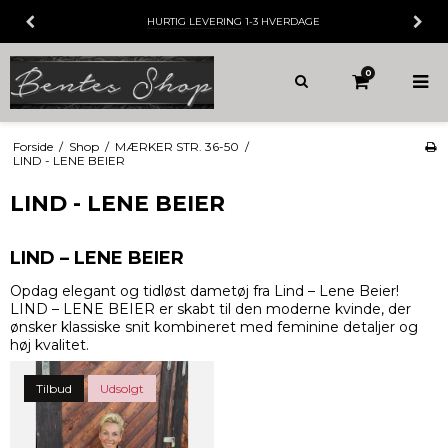
HURTIG LEVERING
1-3 HVERDAGE
0
Forside
/
Shop
/
MÆRKER STR. 36-50
/
LIND - LENE BEIER
LIND - LENE BEIER
LIND – LENE BEIER
Opdag elegant og tidløst dametøj fra
Lind – Lene Beier
!
LIND – LENE BEIER er skabt til den moderne kvinde, der
ønsker klassiske snit kombineret med feminine detaljer og
høj kvalitet.
Tilbud
Udsolgt