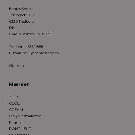
Bentes Shop
Torvegade 9-11
6330 Padborg
DK
CVR-nummer
:
27057721
Telefonnr.
:
53521858
E-mail
:
mail@bentesshop.dk
Sitemap
Mærker
2-Biz
CECIL
CREAM
Only Carmakoma
Pilgrim
PONT NEUF
Re:designed