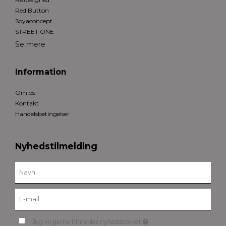
Red Button
Soyaconcept
STREET ONE
Se mere
Information
Om os
Kontakt
Handelsbetingelser
Nyhedstilmelding
Jeg vil gerne tilmeldes nyhedsbrevet