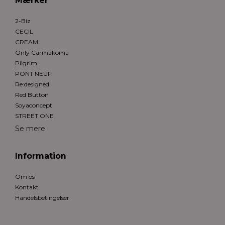
Mærker
2-Biz
CECIL
CREAM
Only Carmakoma
Pilgrim
PONT NEUF
Re:designed
Red Button
Soyaconcept
STREET ONE
Se mere
Information
Om os
Kontakt
Handelsbetingelser