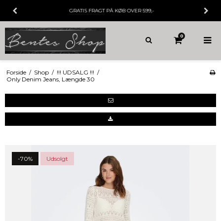
GRATIS FRAGT
PÅ KØB OVER 599,-
0
Forside
/
Shop
/
!!! UDSALG !!!
/
Only Denim Jeans, Længde 30
-70%
Udsolgt