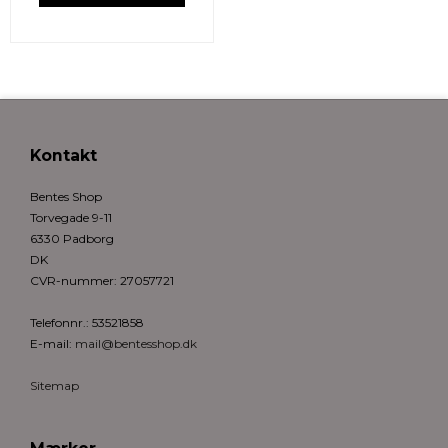
Kontakt
Bentes Shop
Torvegade 9-11
6330 Padborg
DK
CVR-nummer
:
27057721
Telefonnr.
:
53521858
E-mail
:
mail@bentesshop.dk
Sitemap