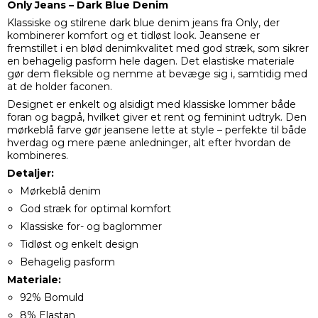
Only Jeans – Dark Blue Denim
Klassiske og stilrene dark blue denim jeans fra Only, der
kombinerer komfort og et tidløst look. Jeansene er
fremstillet i en blød denimkvalitet med god stræk, som sikrer
en behagelig pasform hele dagen. Det elastiske materiale
gør dem fleksible og nemme at bevæge sig i, samtidig med
at de holder faconen.
Designet er enkelt og alsidigt med klassiske lommer både
foran og bagpå, hvilket giver et rent og feminint udtryk. Den
mørkeblå farve gør jeansene lette at style – perfekte til både
hverdag og mere pæne anledninger, alt efter hvordan de
kombineres.
Detaljer:
Mørkeblå denim
God stræk for optimal komfort
Klassiske for- og baglommer
Tidløst og enkelt design
Behagelig pasform
Materiale:
92% Bomuld
8% Elastan