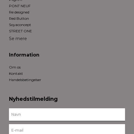
PONT NEUF
Re:designed
Red Button
Soyaconcept
STREET ONE
Se mere
Information
Om os
Kontakt
Handelsbetingelser
Nyhedstilmelding