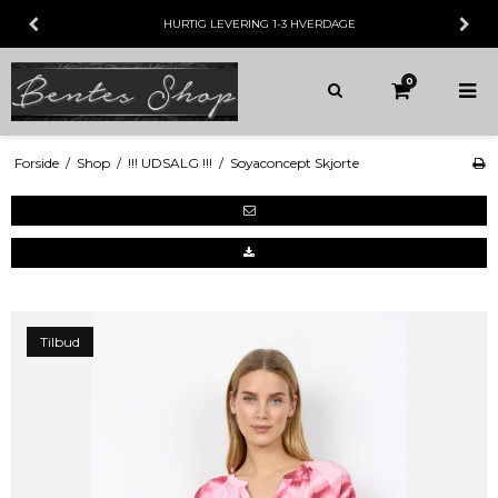
HURTIG LEVERING
1-3 HVERDAGE
0
Forside
/
Shop
/
!!! UDSALG !!!
/
Soyaconcept Skjorte
Tilbud