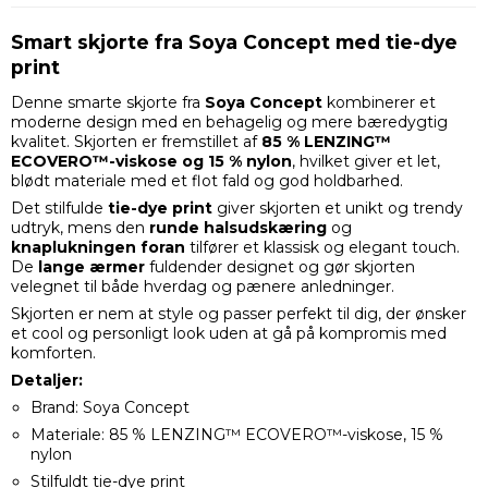
Smart skjorte fra Soya Concept med tie-dye
print
Denne smarte skjorte fra
Soya Concept
kombinerer et
moderne design med en behagelig og mere bæredygtig
kvalitet. Skjorten er fremstillet af
85 % LENZING™
ECOVERO™-viskose og 15 % nylon
, hvilket giver et let,
blødt materiale med et flot fald og god holdbarhed.
Det stilfulde
tie-dye print
giver skjorten et unikt og trendy
udtryk, mens den
runde halsudskæring
og
knaplukningen foran
tilfører et klassisk og elegant touch.
De
lange ærmer
fuldender designet og gør skjorten
velegnet til både hverdag og pænere anledninger.
Skjorten er nem at style og passer perfekt til dig, der ønsker
et cool og personligt look uden at gå på kompromis med
komforten.
Detaljer:
Brand: Soya Concept
Materiale: 85 % LENZING™ ECOVERO™-viskose, 15 %
nylon
Stilfuldt tie-dye print