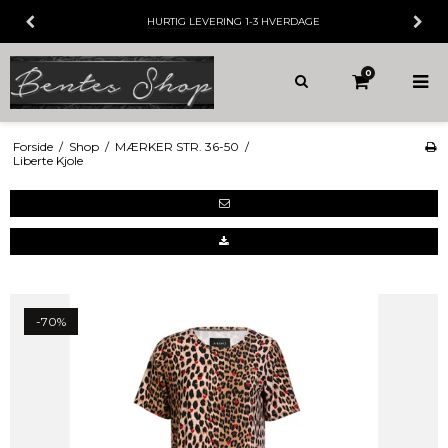
HURTIG LEVERING
1-3 HVERDAGE
0
Forside
/
Shop
/
MÆRKER STR. 36-50
/
Liberte Kjole
-70%