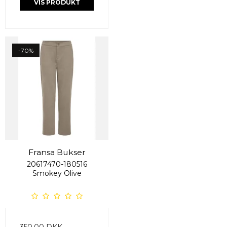
VIS PRODUKT
-70%
Fransa Bukser
20617470-180516
Smokey Olive
350,00 DKK