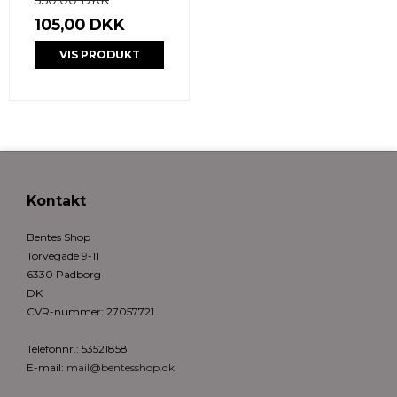
105,00 DKK
VIS PRODUKT
Kontakt
Bentes Shop
Torvegade 9-11
6330 Padborg
DK
CVR-nummer
:
27057721
Telefonnr.
:
53521858
E-mail
:
mail@bentesshop.dk