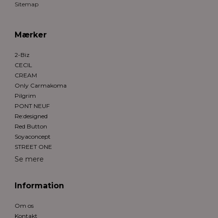
Sitemap
Mærker
2-Biz
CECIL
CREAM
Only Carmakoma
Pilgrim
PONT NEUF
Re:designed
Red Button
Soyaconcept
STREET ONE
Se mere
Information
Om os
Kontakt