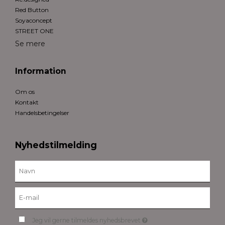
Red Button
Soyaconcept
STREET ONE
Se mere
Information
Om os
Kontakt
Handelsbetingelser
Nyhedstilmelding
Jeg vil gerne tilmeldes nyhedsbrevet