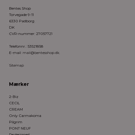
Bentes Shop
Torvegade 9-11
6330 Padborg
DK
CVR-nummer
:
27057721
Telefonnr.
:
53521858
E-mail
:
mail@bentesshop.dk
Sitemap
Mærker
2-Biz
CECIL
CREAM
Only Carmakoma
Pilgrim
PONT NEUF
Re:designed