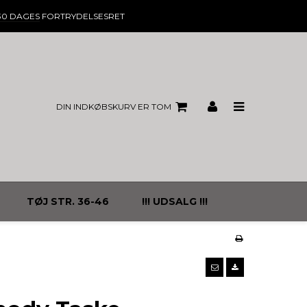
30 DAGES
FORTRYDELSESRET
DIN INDKØBSKURV ER TOM
TØJ STR. 36-46
!!! UDSALG !!!