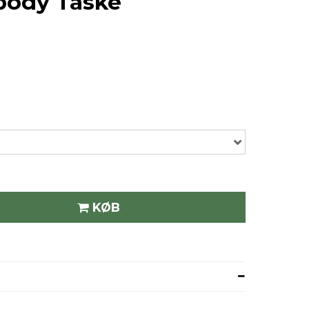
body Taske
KØB