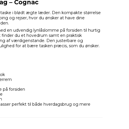
ag – Cognac
-taske i blødt ægte læder. Den kompakte størrelse
ping og rejser, hvor du ønsker at have dine
nden.
med en udvendig lynlåslomme på forsiden til hurtig
t finder du et hovedrum samt en praktisk
ring af værdigenstande. Den justerbare og
ulighed for at bære tasken præcis, som du ønsker.
ook
derrem
 på forsiden
me
m
r passer perfekt til både hverdagsbrug og mere