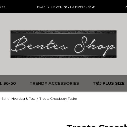
99,-
HURTIG LEVERING
1-3 HVERDAGE
. 36-50
TRENDY ACCESSORIES
TØJ PLUS SIZE
til til Hverdag & Fest
/
Treats Crossbody Taske