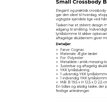
Small Crossbody B
Elegant og praktisk crossbody
gør den ideel til hverdag, shop
vigtigste ejendele lige ved hå
Tasken har et stilrent design 
adgang til småting. Indvendig
lynlåslomme til sikker opbeva
aftagelige skulderrem giver m
Detaljer
Farve: Cognac
Materiale: Ægte læder
For: Polyester
Metaldele i antik messing-l
Justerbar og aftagelig skul
YKK lynlåslukning
1 udvendig YKK lynlåslomme
1 indvendig YKK lynlåslom
Mål: B 19,5 x H 12,5 x D 2,5 c
En tidløs og alsidig taske, de
festlige anledninger.