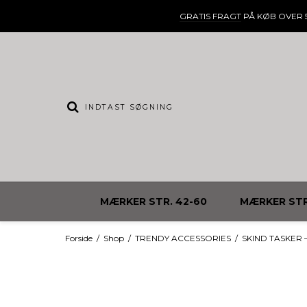
GRATIS FRAGT
PÅ KØB OVER 5
MÆRKER STR. 42-60
MÆRKER STR
Forside
/
Shop
/
TRENDY ACCESSORIES
/
SKIND TASKER – S