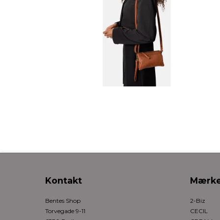
Kontakt
Mærke
Bentes Shop
2-Biz
Torvegade 9-11
CECIL