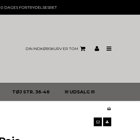
30 DAGES
FORTRYDELSESRET
DIN INDKØBSKURV ER TOM
TØJ STR. 36-46
!!! UDSALG !!!