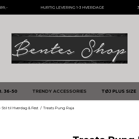
99,-
HURTIG LEVERING
1-3 HVERDAGE
. 36-50
TRENDY ACCESSORIES
TØJ PLUS SIZE
til til Hverdag & Fest
/
Treats Pung Raja