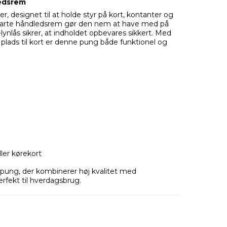
edsrem
r, designet til at holde styr på kort, kontanter og
arte håndledsrem gør den nem at have med på
ynlås sikrer, at indholdet opbevares sikkert. Med
plads til kort er denne pung både funktionel og
ller kørekort
pung, der kombinerer høj kvalitet med
fekt til hverdagsbrug.