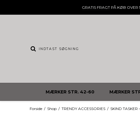
GRATIS FRAGT
PÅ KØB OVER 5
MÆRKER STR. 42-60
MÆRKER STR
Forside
/
Shop
/
TRENDY ACCESSORIES
/
SKIND TASKER – S