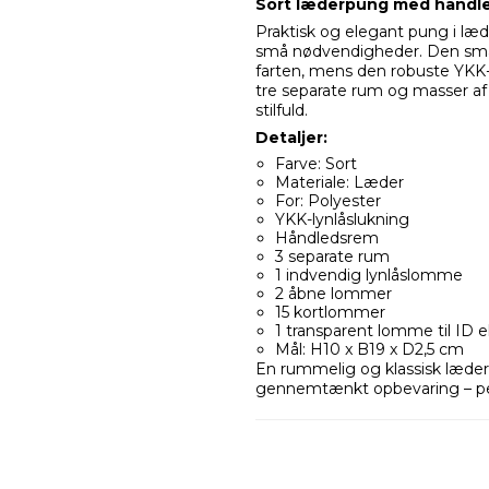
Sort læderpung med håndl
Praktisk og elegant pung i læde
små nødvendigheder. Den sm
farten, mens den robuste YKK-l
tre separate rum og masser af 
stilfuld.
Detaljer:
Farve: Sort
Materiale: Læder
For: Polyester
YKK-lynlåslukning
Håndledsrem
3 separate rum
1 indvendig lynlåslomme
2 åbne lommer
15 kortlommer
1 transparent lomme til ID e
Mål: H10 x B19 x D2,5 cm
En rummelig og klassisk læder
gennemtænkt opbevaring – per