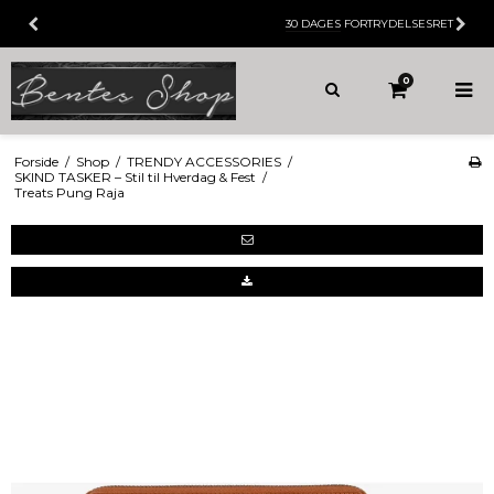
30 DAGES
FORTRYDELSESRET
0
Forside
/
Shop
/
TRENDY ACCESSORIES
/
SKIND TASKER – Stil til Hverdag & Fest
/
Treats Pung Raja