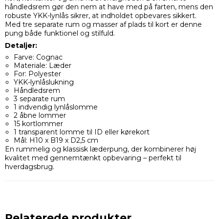
håndledsrem gør den nem at have med på farten, mens den
robuste YKK-lynlås sikrer, at indholdet opbevares sikkert.
Med tre separate rum og masser af plads til kort er denne
pung både funktionel og stilfuld.
Detaljer:
Farve: Cognac
Materiale: Læder
For: Polyester
YKK-lynlåslukning
Håndledsrem
3 separate rum
1 indvendig lynlåslomme
2 åbne lommer
15 kortlommer
1 transparent lomme til ID eller kørekort
Mål: H10 x B19 x D2,5 cm
En rummelig og klassisk læderpung, der kombinerer høj
kvalitet med gennemtænkt opbevaring – perfekt til
hverdagsbrug.
Relaterede produkter