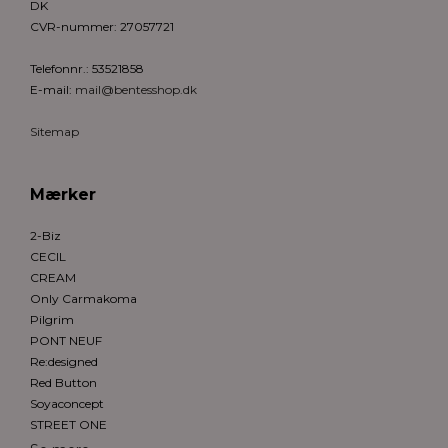
DK
CVR-nummer
:
27057721
Telefonnr.
:
53521858
E-mail
:
mail@bentesshop.dk
Sitemap
Mærker
2-Biz
CECIL
CREAM
Only Carmakoma
Pilgrim
PONT NEUF
Re:designed
Red Button
Soyaconcept
STREET ONE